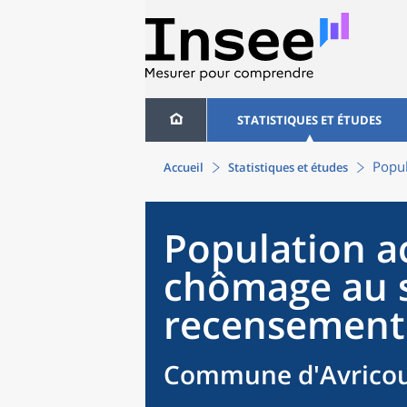
STATISTIQUES ET ÉTUDES
Popul
Accueil
Statistiques et études
Population ac
chômage au 
recensement
Commune d'Avricou