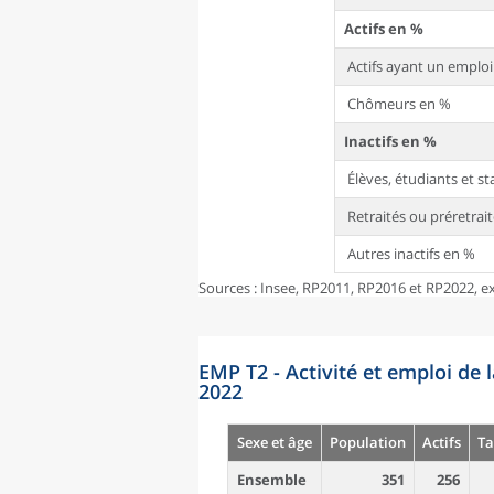
Actifs en %
Actifs ayant un emplo
Chômeurs en %
Inactifs en %
Élèves, étudiants et s
Retraités ou préretrai
Autres inactifs en %
Sources : Insee, RP2011, RP2016 et RP2022, ex
EMP T2 - Activité et emploi de 
2022
Sexe et âge
Population
Actifs
Ta
Ensemble
351
256