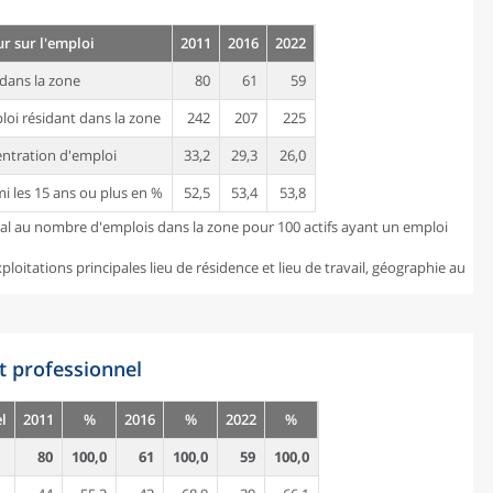
ur sur l'emploi
2011
2016
2022
dans la zone
80
61
59
loi résidant dans la zone
242
207
225
entration d'emploi
33,2
29,3
26,0
mi les 15 ans ou plus en %
52,5
53,4
53,8
gal au nombre d'emplois dans la zone pour 100 actifs ayant un emploi
loitations principales lieu de résidence et lieu de travail, géographie au
t professionnel
l
2011
%
2016
%
2022
%
80
100,0
61
100,0
59
100,0