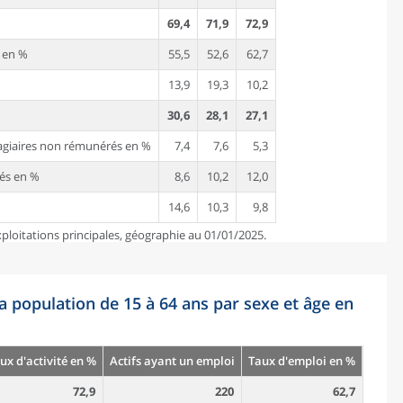
69,4
71,9
72,9
i en %
55,5
52,6
62,7
13,9
19,3
10,2
30,6
28,1
27,1
tagiaires non rémunérés en %
7,4
7,6
5,3
tés en %
8,6
10,2
12,0
14,6
10,3
9,8
ploitations principales, géographie au 01/01/2025.
la population de 15 à 64 ans par sexe et âge en
ux d'activité en %
Actifs ayant un emploi
Taux d'emploi en %
72,9
220
62,7