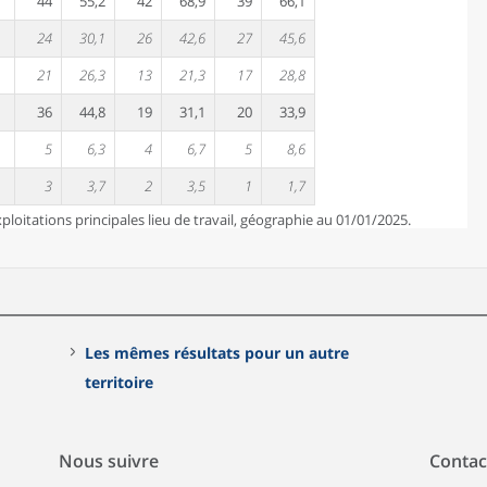
44
55,2
42
68,9
39
66,1
24
30,1
26
42,6
27
45,6
21
26,3
13
21,3
17
28,8
36
44,8
19
31,1
20
33,9
5
6,3
4
6,7
5
8,6
3
3,7
2
3,5
1
1,7
loitations principales lieu de travail, géographie au 01/01/2025.
Les mêmes résultats pour un autre
territoire
Nous suivre
Contac