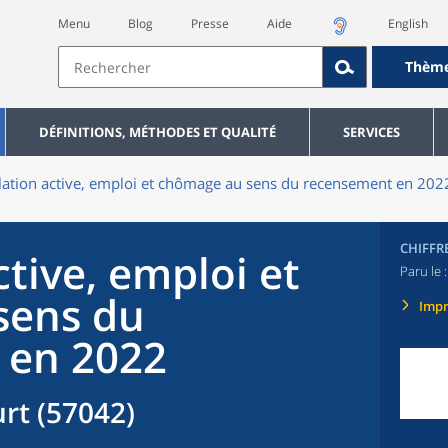
Menu
Blog
Presse
Aide
English
Thèm
DÉFINITIONS, MÉTHODES ET QUALITÉ
SERVICES
ation active, emploi et chômage au sens du recensement en 202
CHIFFR
tive, emploi et
Paru le 
sens du
Imp
 en 2022
rt (57042)