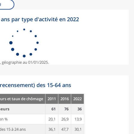
U
ans par type d'activité en 2022
e, géographie au 01/01/2025.
recensement) des 15-64 ans
rs et taux de chômage
2011
2016
2022
eurs
61
76
36
en %
20,1
26,9
13,9
es 15 à 24 ans
36,1
47,7
30,1