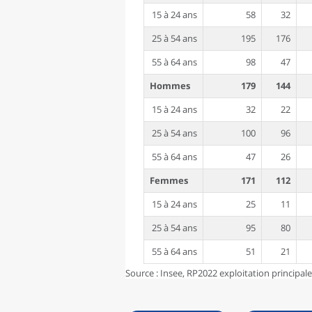
15 à 24 ans
58
32
25 à 54 ans
195
176
55 à 64 ans
98
47
Hommes
179
144
15 à 24 ans
32
22
25 à 54 ans
100
96
55 à 64 ans
47
26
Femmes
171
112
15 à 24 ans
25
11
25 à 54 ans
95
80
55 à 64 ans
51
21
Source : Insee, RP2022 exploitation principal