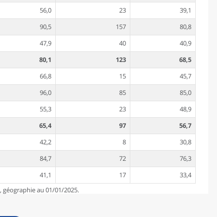
56,0
23
39,1
90,5
157
80,8
47,9
40
40,9
80,1
123
68,5
66,8
15
45,7
96,0
85
85,0
55,3
23
48,9
65,4
97
56,7
42,2
8
30,8
84,7
72
76,3
41,1
17
33,4
e, géographie au 01/01/2025.