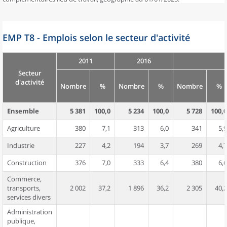
EMP T8 - Emplois selon le secteur d'activité
2011
2016
Secteur
d'activité
Nombre
%
Nombre
%
Nombre
%
Ensemble
5 381
100,0
5 234
100,0
5 728
100,0
Agriculture
380
7,1
313
6,0
341
5,9
Industrie
227
4,2
194
3,7
269
4,7
Construction
376
7,0
333
6,4
380
6,6
Commerce,
transports,
2 002
37,2
1 896
36,2
2 305
40,2
services divers
Administration
publique,