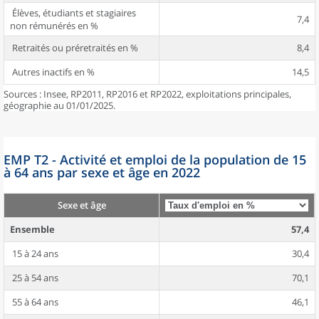
Élèves, étudiants et stagiaires
7,4
non rémunérés en %
Retraités ou préretraités en %
8,4
Autres inactifs en %
14,5
Sources : Insee, RP2011, RP2016 et RP2022, exploitations principales,
géographie au 01/01/2025.
EMP T2 - Activité et emploi de la population de 15
à 64 ans par sexe et âge en 2022
Sexe et âge
Ensemble
57,4
15 à 24 ans
30,4
25 à 54 ans
70,1
55 à 64 ans
46,1