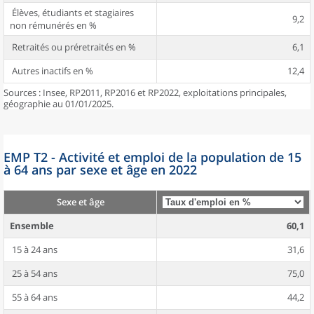
Élèves, étudiants et stagiaires
9,2
non rémunérés en %
Retraités ou préretraités en %
6,1
Autres inactifs en %
12,4
Sources : Insee, RP2011, RP2016 et RP2022, exploitations principales,
géographie au 01/01/2025.
EMP T2 - Activité et emploi de la population de 15
à 64 ans par sexe et âge en 2022
Sexe et âge
Ensemble
60,1
15 à 24 ans
31,6
25 à 54 ans
75,0
55 à 64 ans
44,2