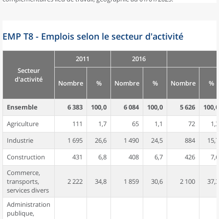
EMP T8 - Emplois selon le secteur d'activité
2011
2016
Secteur
d'activité
Nombre
%
Nombre
%
Nombre
%
Ensemble
6 383
100,0
6 084
100,0
5 626
100,0
Agriculture
111
1,7
65
1,1
72
1,3
Industrie
1 695
26,6
1 490
24,5
884
15,7
Construction
431
6,8
408
6,7
426
7,6
Commerce,
transports,
2 222
34,8
1 859
30,6
2 100
37,3
services divers
Administration
publique,