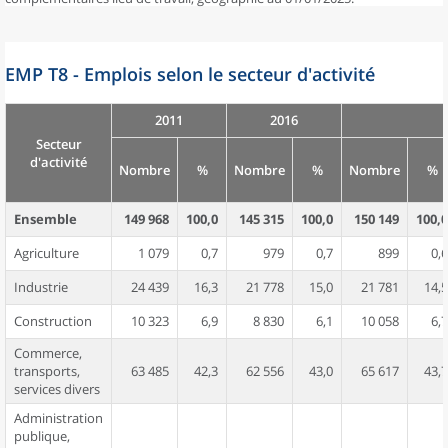
EMP T8 - Emplois selon le secteur d'activité
2011
2016
Secteur
d'activité
Nombre
%
Nombre
%
Nombre
%
Ensemble
149 968
100,0
145 315
100,0
150 149
100,0
Agriculture
1 079
0,7
979
0,7
899
0,6
Industrie
24 439
16,3
21 778
15,0
21 781
14,5
Construction
10 323
6,9
8 830
6,1
10 058
6,7
Commerce,
transports,
63 485
42,3
62 556
43,0
65 617
43,7
services divers
Administration
publique,