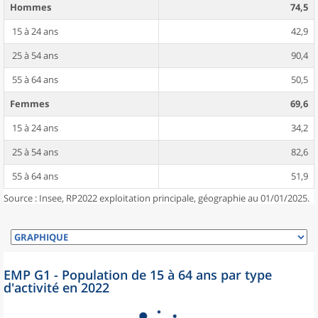
Hommes
74,5
15 à 24 ans
42,9
25 à 54 ans
90,4
55 à 64 ans
50,5
Femmes
69,6
15 à 24 ans
34,2
25 à 54 ans
82,6
55 à 64 ans
51,9
Source : Insee, RP2022 exploitation principale, géographie au 01/01/2025.
EMP G1 - Population de 15 à 64 ans par type
d'activité en 2022