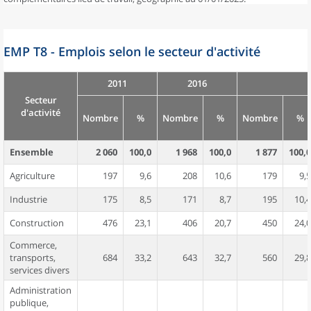
EMP T8 - Emplois selon le secteur d'activité
2011
2016
Secteur
d'activité
Nombre
%
Nombre
%
Nombre
%
Ensemble
2 060
100,0
1 968
100,0
1 877
100,0
Agriculture
197
9,6
208
10,6
179
9,5
Industrie
175
8,5
171
8,7
195
10,4
Construction
476
23,1
406
20,7
450
24,0
Commerce,
transports,
684
33,2
643
32,7
560
29,8
services divers
Administration
publique,