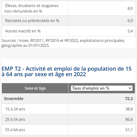
Élèves, étudiants et stagiaires
8,0
non rémunérés en %
Retraités ou préretraités en %
6,9
Autres inactifs en %
5,4
Sources : Insee, RP2011, RP2016 et RP2022, exploitations principales,
géographie au 01/01/2025.
EMP T2 - Activité et emploi de la population de 15
à 64 ans par sexe et âge en 2022
Sexe et âge
Ensemble
72,2
15 à 24 ans
38,8
25 à 54 ans
86,6
55 à 64 ans
51,1