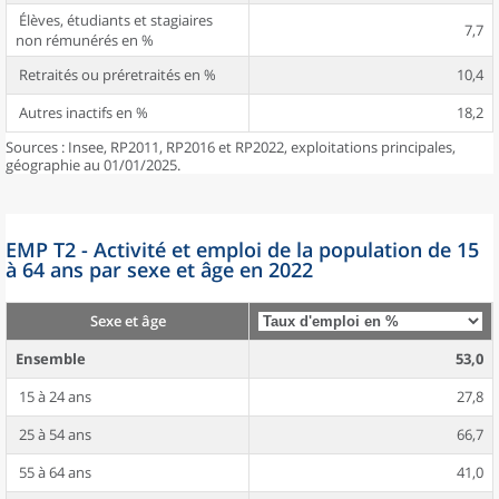
Élèves, étudiants et stagiaires
7,7
non rémunérés en %
Retraités ou préretraités en %
10,4
Autres inactifs en %
18,2
Sources : Insee, RP2011, RP2016 et RP2022, exploitations principales,
géographie au 01/01/2025.
EMP T2 - Activité et emploi de la population de 15
à 64 ans par sexe et âge en 2022
Sexe et âge
Ensemble
53,0
15 à 24 ans
27,8
25 à 54 ans
66,7
55 à 64 ans
41,0