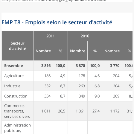
EMP T8 - Emplois selon le secteur d'activité
2011
2016
Secteur
d'activité
Nombre
%
Nombre
%
Nombre
%
Ensemble
3 816
100,0
3 870
100,0
3 770
100,0
Agriculture
186
4,9
178
4,6
204
5,4
Industrie
332
8,7
263
6,8
204
5,4
Construction
334
8,7
349
9,0
309
8,2
Commerce,
transports,
1 011
26,5
1 061
27,4
1 172
31,1
services divers
Administration
publique,