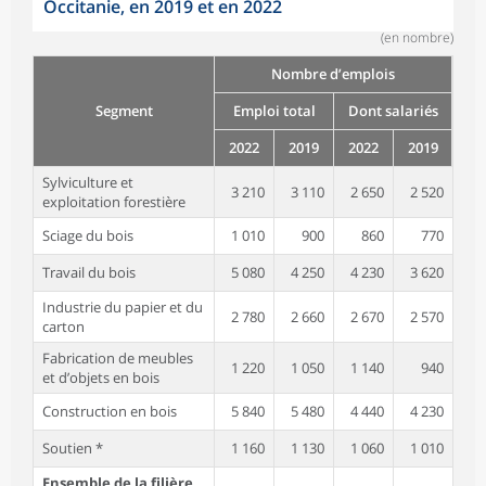
Occitanie, en 2019 et en 2022
(en nombre)
Nombre d’emplois
Segment
Emploi total
Dont salariés
2022
2019
2022
2019
Sylviculture et
3 210
3 110
2 650
2 520
exploitation forestière
Sciage du bois
1 010
900
860
770
Travail du bois
5 080
4 250
4 230
3 620
Industrie du papier et du
2 780
2 660
2 670
2 570
carton
Fabrication de meubles
1 220
1 050
1 140
940
et d’objets en bois
Construction en bois
5 840
5 480
4 440
4 230
Soutien *
1 160
1 130
1 060
1 010
Ensemble de la filière