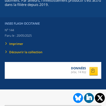
bâtiment. Par ailleurs, l’investissement productif s’est accru
dans la filière depuis 2019.
INSEE FLASH OCCITANIE
o
N
144
Paru le :
20/05/2025
Imprimer
Découvrir la collection
DONNÉES
(xlsx, 14 Ko)