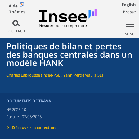
English
Aide
Thèmes
Presse
RECHERCHE
MENU
Politiques de bilan et pertes
des banques centrales dans un
modèle HANK
Charles Labrousse (Insee-PSE), Yann Perdereau (PSE)
DOCUMENTS DE TRAVAIL
o
N
2025-10
Paru le :
07/05/2025
Découvrir la collection