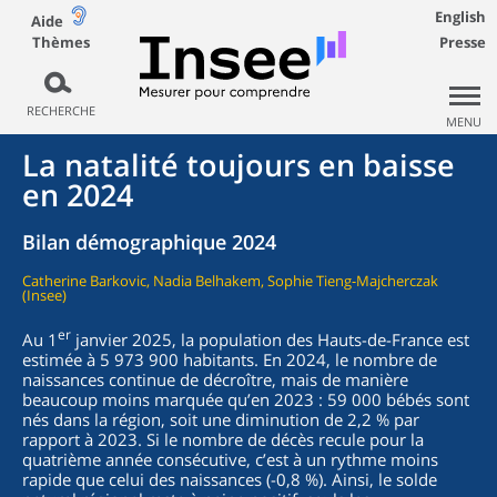
English
Aide
Thèmes
Presse
RECHERCHE
MENU
La natalité toujours en baisse
en 2024
Bilan démographique 2024
Catherine Barkovic, Nadia Belhakem, Sophie Tieng-Majcherczak
(Insee)
er
Au 1
janvier 2025, la population des Hauts-de-France est
estimée à 5 973 900 habitants. En 2024, le nombre de
naissances continue de décroître, mais de manière
beaucoup moins marquée qu’en 2023 : 59 000 bébés sont
nés dans la région, soit une diminution de 2,2 % par
rapport à 2023. Si le nombre de décès recule pour la
quatrième année consécutive, c’est à un rythme moins
rapide que celui des naissances (-0,8 %). Ainsi, le solde