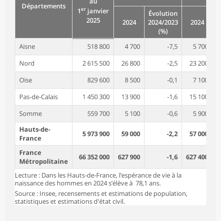
au
Départements
er
1
janvier
Évolution
É
2025
2024
2024/2023
2024
2
(%)
Aisne
518 800
4 700
-7,5
5 700
Nord
2 615 500
26 800
-2,5
23 200
Oise
829 600
8 500
-0,1
7 100
Pas-de-Calais
1 450 300
13 900
-1,6
15 100
Somme
559 700
5 100
-0,6
5 900
Hauts-de-
5 973 900
59 000
-2,2
57 000
France
France
66 352 000
627 900
-1,6
627 400
Métropolitaine
Lecture : Dans les Hauts-de-France, l’espérance de vie à la
naissance des hommes en 2024 s’élève à 78,1 ans.
Source : Insee, recensements et estimations de population,
statistiques et estimations d'état civil.