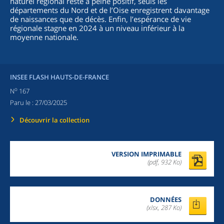
naturel régional reste à peine positif, seuls les
départements du Nord et de l’Oise enregistrent davantage
de naissances que de décès. Enfin, l’espérance de vie
régionale stagne en 2024 à un niveau inférieur à la
moyenne nationale.
INSEE FLASH HAUTS-DE-FRANCE
o
N
167
Paru le :
27/03/2025
Découvrir la collection
VERSION IMPRIMABLE
(pdf, 932 Ko)
DONNÉES
(xlsx, 287 Ko)