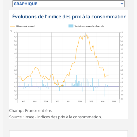
Évolutions de l'indice des prix à la consommation
Glissement annuel
Variation mensuelle observée
%
6,5
6,5
6,0
6,0
5,5
5,5
5,0
5,0
4,5
4,5
4,0
4,0
3,5
3,5
3,0
3,0
2,5
2,5
2,0
2,0
1,5
1,5
1,0
1,0
0,5
0,5
0,0
0,0
-0,5
-0,5
-1,0
-1,0
-1,5
-1,5
2017
2018
2019
2020
2021
2022
2023
2024
2025
Champ : France entière.
Source : Insee - indices des prix à la consommation.