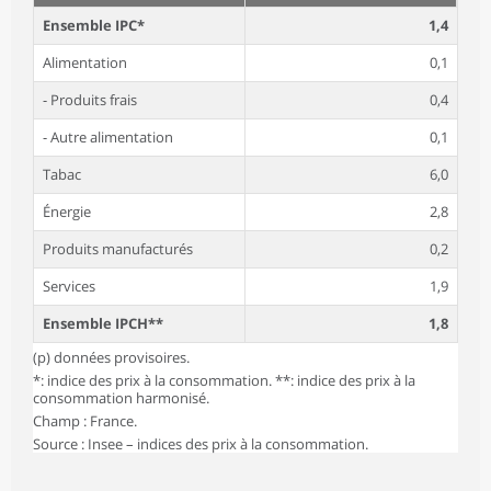
Ensemble IPC*
1,4
Alimentation
0,1
- Produits frais
0,4
- Autre alimentation
0,1
Tabac
6,0
Énergie
2,8
Produits manufacturés
0,2
Services
1,9
Ensemble IPCH**
1,8
(p) données provisoires.
*: indice des prix à la consommation. **: indice des prix à la
consommation harmonisé.
Champ : France.
Source : Insee – indices des prix à la consommation.