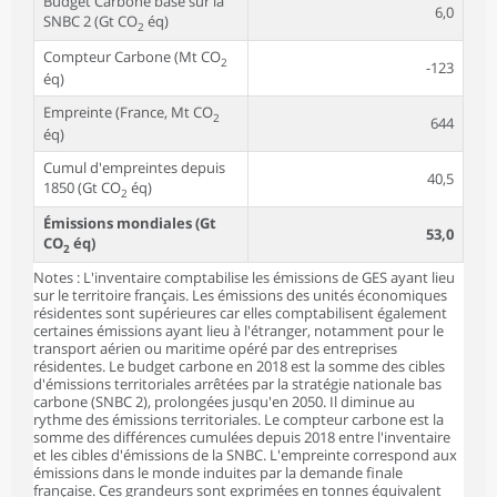
Budget Carbone basé sur la
6,0
SNBC 2 (Gt CO
éq)
2
Compteur Carbone (Mt CO
2
-123
éq)
Empreinte (France, Mt CO
2
644
éq)
Cumul d'empreintes depuis
40,5
1850 (Gt CO
éq)
2
Émissions mondiales (Gt
53,0
CO
éq)
2
Notes : L'inventaire comptabilise les émissions de GES ayant lieu
sur le territoire français. Les émissions des unités économiques
résidentes sont supérieures car elles comptabilisent également
certaines émissions ayant lieu à l'étranger, notamment pour le
transport aérien ou maritime opéré par des entreprises
résidentes. Le budget carbone en 2018 est la somme des cibles
d'émissions territoriales arrêtées par la stratégie nationale bas
carbone (SNBC 2), prolongées jusqu'en 2050. Il diminue au
rythme des émissions territoriales. Le compteur carbone est la
somme des différences cumulées depuis 2018 entre l'inventaire
et les cibles d'émissions de la SNBC. L'empreinte correspond aux
émissions dans le monde induites par la demande finale
française. Ces grandeurs sont exprimées en tonnes équivalent