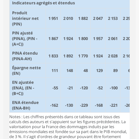
Indicateurs agrégés et étendus
Produit
intérieur net
1 951
2 010
1 882
2 047
2 153
2 294
(PIN)
PIN ajusté
(PINA), (PIN -
1 867
1 924
1 800
1 957
2 061
2 200
(A+C))
PINA étendu
1 833
1 892
1 770
1 924
2 028
2 167
(PINA-AH)
Épargne nette
111
148
48
129
89
68
(EN)
EN ajustée
(ENA), (EN -
-55
-21
-120
-52
-100
-133
(B+C))
ENA étendue
-162
-130
-229
-168
-221
-264
(ENA-BH)
Notes : Les chiffres présentés dans ce tableau sont issus des
calculs des auteurs et s'appuient sur les figures précédentes. La
valorisation pour la France des dommages induits par les
émissions mondiales est fondée sur sa part dans le PIB mondial,
de 3 %. Il s'agit d'ordres de grandeur pouvant être fortement