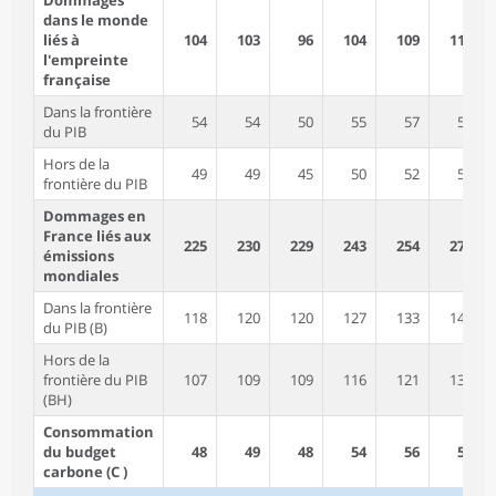
dans le monde
liés à
104
103
96
104
109
111
l'empreinte
française
Dans la frontière
54
54
50
55
57
58
du PIB
Hors de la
49
49
45
50
52
53
frontière du PIB
Dommages en
France liés aux
225
230
229
243
254
274
émissions
mondiales
Dans la frontière
118
120
120
127
133
144
du PIB (B)
Hors de la
frontière du PIB
107
109
109
116
121
131
(BH)
Consommation
du budget
48
49
48
54
56
57
carbone (C )