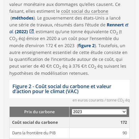
valeur monétaire aux dommages qu’elles causent. Ce
faisant, elles estiment le
coût social du carbone
(
méthodes
). Le gouvernement des états-Unis a lancé
une série de travaux, résumés dans l’étude de
Rennert
et
al.
(2022)
, estimant qu’une tonne équivalente CO
(t
2
CO
éq) émise en 2020 a un coût pour l’ensemble du
2
monde d’environ 172 € en 2023 (
figure 2
). Toutefois, un
autre enseignement essentiel de cette étude consiste en
la quantification de l’incertitude autour de ce coût, qui
peut varier de 40 €/t CO
éq à 376 €/t CO
éq suivant les
2
2
hypothèses de modélisation retenues.
Figure 2 - Coût social du carbone et valeur
d’action pour le climat (VAC)
en euros courants / tonne CO
éq
2
Prix du carbone
Coût social du carbone
172
Dans la frontière du PIB
90