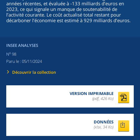
années récentes, et évaluée à -133 milliards d’euros en
2023, ce qui signale un manque de soutenabilité de
l’activité courante. Le coût actualisé total restant pour
décarboner l’économie est estimé à 929 milliards d’euros.
INSEE ANALYSES
o
N
98
Paru le :
05/11/2024
Découvrir la collection
VERSION IMPRIMABLE
(pdf, 426 Ko)
DONNÉES
(xlsx, 34 Ko)