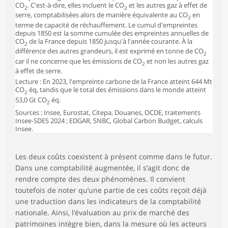
CO
. C'est-à-dire, elles incluent le CO
et les autres gaz à effet de
2
2
serre, comptabilisées alors de manière équivalente au CO
en
2
terme de capacité de réchauffement. Le cumul d'empreintes
depuis 1850 est la somme cumulée des empreintes annuelles de
CO
de la France depuis 1850 jusqu'à l'année courante. À la
2
différence des autres grandeurs, il est exprimé en tonne de CO
2
car il ne concerne que les émissions de CO
et non les autres gaz
2
à effet de serre.
Lecture : En 2023, l'empreinte carbone de la France atteint 644 Mt
CO
éq, tandis que le total des émissions dans le monde atteint
2
53,0 Gt CO
éq.
2
Sources : Insee, Eurostat, Citepa, Douanes, OCDE, traitements
Insee-SDES 2024 ; EDGAR, SNBC, Global Carbon Budget, calculs
Insee.
Les deux coûts coexistent à présent comme dans le futur.
Dans une comptabilité augmentée, il s’agit donc de
rendre compte des deux phénomènes. Il convient
toutefois de noter qu’une partie de ces coûts reçoit déjà
une traduction dans les indicateurs de la comptabilité
nationale. Ainsi, l’évaluation au prix de marché des
patrimoines intègre bien, dans la mesure où les acteurs