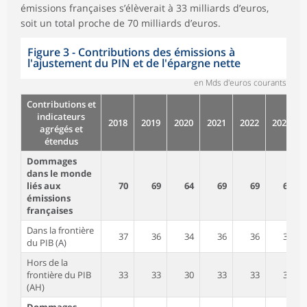
émissions françaises s’élèverait à 33 milliards d’euros,
soit un total proche de 70 milliards d’euros.
Figure 3 - Contributions des émissions à
l'ajustement du PIN et de l'épargne nette
en Mds d'euros courants
Contributions et
indicateurs
2018
2019
2020
2021
2022
2023
agrégés et
étendus
Dommages
dans le monde
liés aux
70
69
64
69
69
69
émissions
françaises
Dans la frontière
37
36
34
36
36
36
du PIB (A)
Hors de la
frontière du PIB
33
33
30
33
33
33
(AH)
Dommages