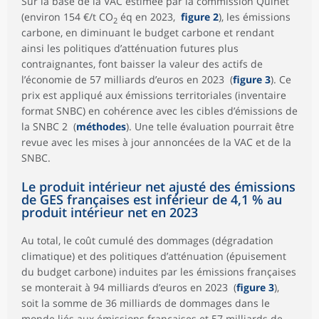
Sur la base de la VAC estimée par la commission Quinet
(environ 154 €/t CO
éq en 2023,
figure 2
), les émissions
2
carbone, en diminuant le budget carbone et rendant
ainsi les politiques d’atténuation futures plus
contraignantes, font baisser la valeur des actifs de
l’économie de 57 milliards d’euros en 2023 (
figure 3
). Ce
prix est appliqué aux émissions territoriales (inventaire
format SNBC) en cohérence avec les cibles d’émissions de
la SNBC 2 (
méthodes
). Une telle évaluation pourrait être
revue avec les mises à jour annoncées de la VAC et de la
SNBC.
Le produit intérieur net ajusté des émissions
de GES françaises est inférieur de 4,1 % au
produit intérieur net en 2023
Au total, le coût cumulé des dommages (dégradation
climatique) et des politiques d’atténuation (épuisement
du budget carbone) induites par les émissions françaises
se monterait à 94 milliards d’euros en 2023 (
figure 3
),
soit la somme de 36 milliards de dommages dans le
monde liés aux émissions françaises et 57 milliards de