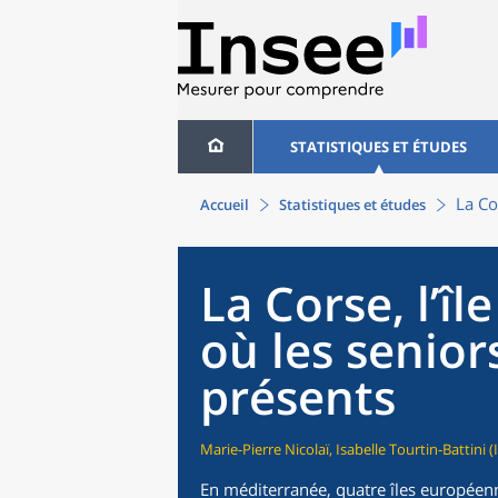
STATISTIQUES ET ÉTUDES
La Co
Accueil
Statistiques et études
La Corse, l’î
où les senior
présents
Marie-Pierre Nicolaï, Isabelle Tourtin-Battini (
En méditerranée, quatre îles européenn