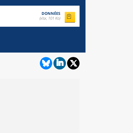
DONNÉES
(xlsx, 101 Ko)