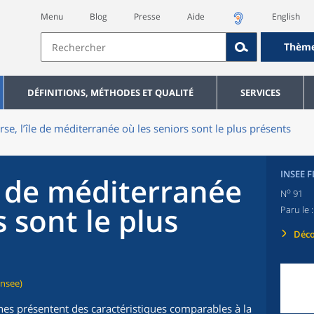
Menu
Blog
Presse
Aide
English
Thèm
DÉFINITIONS, MÉTHODES ET QUALITÉ
SERVICES
rse, l’île de méditerranée où les seniors sont le plus présents
INSEE 
le de méditerranée
o
N
91
s sont le plus
Paru le 
Déco
Insee)
es présentent des caractéristiques comparables à la