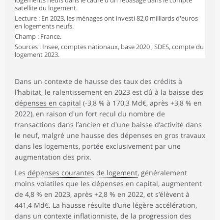
logements neufs dans le cadre d'un rebasage dans le compte
Dépenses en capital
170,3
satellite du logement.
Lecture : En 2023, les ménages ont investi 82,0 milliards d'euros
Dépenses de logement
611,7
en logements neufs.
Champ : France.
Part de la dépense de
21,7
Sources : Insee, comptes nationaux, base 2020 ; SDES, compte du
logement dans le PIB (en %)
logement 2023.
Dans un contexte de hausse des taux des crédits à
l’habitat, le ralentissement en 2023 est dû à la baisse des
dépenses en capital
(-3,8 % à 170,3 Md€, après +3,8 % en
2022), en raison d'un fort recul du nombre de
transactions dans l’ancien et d'une baisse d’activité dans
le neuf, malgré une hausse des dépenses en gros travaux
dans les logements, portée exclusivement par une
augmentation des prix.
Les
dépenses courantes de logement
, généralement
moins volatiles que les dépenses en capital, augmentent
de 4,8 % en 2023, après +2,8 % en 2022, et s’élèvent à
441,4 Md€. La hausse résulte d’une légère accélération,
dans un contexte inflationniste, de la progression des