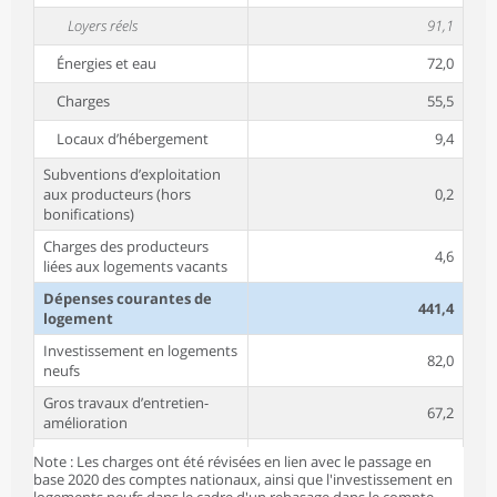
Loyers réels
91,1
Énergies et eau
72,0
Charges
55,5
Locaux d’hébergement
9,4
Subventions d’exploitation
aux producteurs (hors
0,2
bonifications)
Charges des producteurs
4,6
liées aux logements vacants
Dépenses courantes de
441,4
logement
Investissement en logements
82,0
neufs
Gros travaux d’entretien-
67,2
amélioration
Frais et droits dans l’ancien,
Note : Les charges ont été révisées en lien avec le passage en
21,0
avantages fiscaux
base 2020 des comptes nationaux, ainsi que l'investissement en