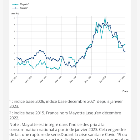
Mayotte¹
France²
(en %)
7
6
5
4
3
2
1
0
-1
janv. 2017
janv. 2018
janv. 2019
janv. 2020
janv. 2022
janv.2023
avril 2024
janv. 2021
Date
¹ : indice base 2006, indice base décembre 2021 depuis janvier
2023.
² : indice base 2015. France hors Mayotte jusqu’en décembre
2022.
Note : Mayotte est intégré dans l’indice des prix à la
consommation national à partir de janvier 2023. Cela engendre
de fait une rupture de série.Durant la crise sanitaire Covid-19 ou
lors de mouvements sociaux, l’indice des prix à la consommation