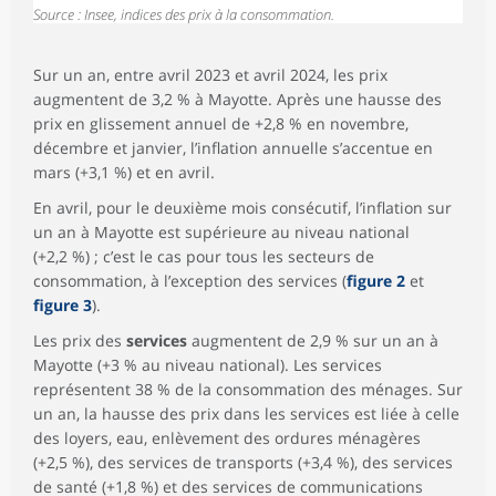
Source : Insee, indices des prix à la consommation.
Services
3 804
104,3
107,1
107,3
0,
Loyers, eau et
ordures
1 161
104,3
107,0
107,0
0,
Sur un an, entre avril 2023 et avril 2024, les prix
ménagères
augmentent de 3,2 % à Mayotte. Après une hausse des
Services de
prix en glissement annuel de +2,8 % en novembre,
77
98,8
100,6
100,6
0,
santé
décembre et janvier, l’inflation annuelle s’accentue en
mars (+3,1 %) et en avril.
Services de
343
109,9
113,7
113,7
-0,
transports
En avril, pour le deuxième mois consécutif, l’inflation sur
Services de
un an à Mayotte est supérieure au niveau national
577
100,1
99,3
100,4
1,
communications
(+2,2 %) ; c’est le cas pour tous les secteurs de
consommation, à l’exception des services (
Autres services²
1 646
105,3
108,8
figure 2
108,8
et
0,
figure 3
).
Ensemble
10 000
106,8
110,0
110,2
0,
Les prix des
services
augmentent de 2,9 % sur un an à
Ensemble hors
9 085
105,8
108,4
108,6
0,
Mayotte (+3 % au niveau national). Les services
Énergie
représentent 38 % de la consommation des ménages. Sur
Ensemble hors
un an, la hausse des prix dans les services est liée à celle
9 902
106,8
109,8
109,9
0,
Tabac
des loyers, eau, enlèvement des ordures ménagères
(+2,5 %), des services de transports (+3,4 %), des services
de santé (+1,8 %) et des services de communications