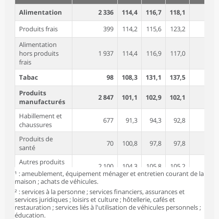
Alimentation
2 336
114,4
116,7
118,1
1,
Produits frais
399
114,2
115,6
123,2
6,
Alimentation
hors produits
1 937
114,4
116,9
117,0
0,
frais
Tabac
98
108,3
131,1
137,5
4,
Produits
2 847
101,1
102,9
102,1
-0,
manufacturés
Habillement et
677
91,3
94,3
92,8
-1,
chaussures
Produits de
70
100,8
97,8
97,8
0,
santé
Autres produits
2 100
104,3
105,8
105,2
-0,
manufacturés¹
¹ : ameublement, équipement ménager et entretien courant de la
maison ; achats de véhicules.
Énergie
915
118,0
127,1
127,2
0,
² : services à la personne ; services financiers, assurances et
services juridiques ; loisirs et culture ; hôtellerie, cafés et
dont Produits
549
110,5
110,2
110,3
0,
restauration ; services liés à l'utilisation de véhicules personnels ;
pétroliers
éducation.