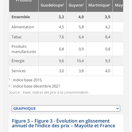
Produits
Guadeloupe¹
Guyane¹
Martinique¹
Mayotte²
Ensemble
3,2
4,0
3,5
3,2
Alimentation
4,5
5,8
4,2
3,3
Tabac
7,6
6,4
8,4
27,0
Produits
0,8
0,9
0,8
1,0
manufacturés
Énergie
9,6
10,4
9,3
7,8
Services
3,0
3,8
4,0
2,9
¹ : indice base 2015.
² : indice base décembre 2021
Source : Insee, indices des prix à la consommation.
Figure 3
–
Figure 3 - Évolution en glissement
annuel de l’indice des prix – Mayotte et France
symboles_defaut.xml,losange