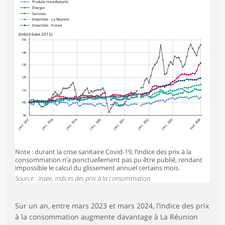
196
96,2
101,1
106,9
5,
Produits manufacturés
transports
Énergie
Services
Ensemble - La Réunion
Services de
352
95,6
98,4
98,4
0,
Ensemble - France
communications
(indice base 2015)
150
Autres services²
2 261
113,0
115,3
114,7
-0,
140
Ensemble
10 000
110,2
113,9
114,6
0,
130
Ensemble hors
120
9 251
108,4
111,9
112,5
0,
Énergie
110
Ensemble hors
100
9 894
109,4
113,1
113,8
0,
Tabac
90
janv. 2017
janv. 2018
janv. 2019
janv. 2020
janv. 2022
janv. 2023
mars 2024
janv. 2021
Note : durant la crise sanitaire Covid-19, l’indice des prix à la
consommation n’a ponctuellement pas pu être publié, rendant
impossible le calcul du glissement annuel certains mois.
Source : Insee, indices des prix à la consommation.
Sur un an, entre mars 2023 et mars 2024, l’indice des prix
à la consommation augmente davantage à La Réunion