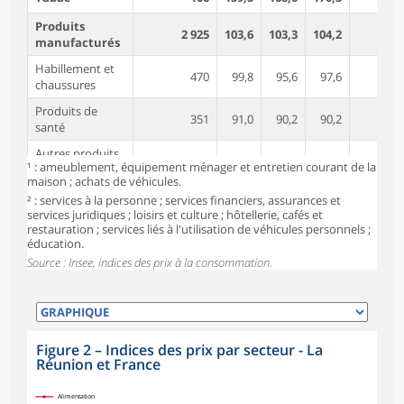
Produits
2 925
103,6
103,3
104,2
0,
manufacturés
Habillement et
470
99,8
95,6
97,6
2,
chaussures
Produits de
351
91,0
90,2
90,2
0,
santé
Autres produits
2 104
106,9
107,7
108,5
0,
¹ : ameublement, équipement ménager et entretien courant de la
manufacturés¹
maison ; achats de véhicules.
Énergie
749
135,8
143,7
146,0
1,
² : services à la personne ; services financiers, assurances et
services juridiques ; loisirs et culture ; hôtellerie, cafés et
dont Produits
restauration ; services liés à l'utilisation de véhicules personnels ;
434
128,3
124,2
127,8
2,
pétroliers
éducation.
Source : Insee, indices des prix à la consommation.
Services
4 618
106,6
110,1
110,2
0,
Loyers, eau et
ordures
835
108,9
114,5
115,0
0,
ménagères
Figure 2
–
Indices des prix par secteur - La
Services de
Réunion et France
974
100,0
101,1
101,0
-0,
santé
symboles_defaut.xml,losange
Alimentation
Services de