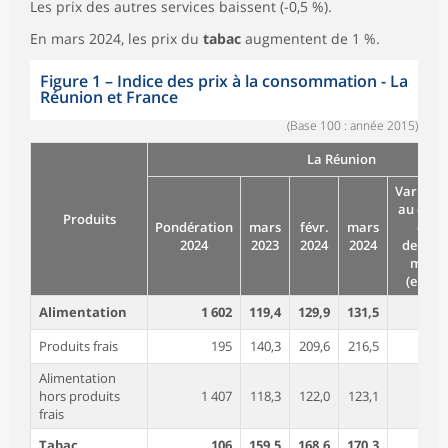
Les prix des autres services baissent (-0,5 %).
En mars 2024, les prix du
tabac
augmentent de 1 %.
Figure 1
–
Indice des prix à la consommation - La
Réunion et France
(Base 100 : année 2015)
La Réunion
Variatio
au cour
Produits
Pondération
mars
févr.
mars
du
2024
2023
2024
2024
dernier
mois
(en %)
Alimentation
1 602
119,4
129,9
131,5
1,
Produits frais
195
140,3
209,6
216,5
3,
Alimentation
hors produits
1 407
118,3
122,0
123,1
0,
frais
Tabac
106
159,5
168,6
170,3
1,