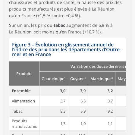
chaussures et produits de santé, la hausse des prix des
produits manufacturés est plus élevée à La Réunion
qu’en France (+1,5 % contre +0,4 %).
Sur un an, les prix du
tabac
augmentent de 6,8 % à
La Réunion, soit moins qu’en France (+10,7 %).
Figure 3
–
Évolution en glissement annuel de
l’indice des prix dans les départements d’Outre-
mer et en France
Variation des douze derniers mois 
Produits
Guadeloupe¹
Guyane¹
Martinique¹
Mayotte²
Ensemble
3,0
3,9
3,2
3,1
Alimentation
3,7
6,5
3,7
2,7
Tabac
8,3
5,9
9,2
22,6
Produits
1,3
1,0
1,1
1,8
manufacturés