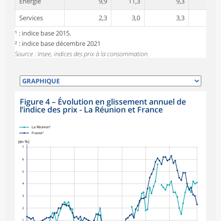
Énergie
9,9
11,3
9,3
7,5
Services
2,3
3,0
3,3
2,7
¹ : indice base 2015.
² : indice base décembre 2021
Source : Insee, indices des prix à la consommation.
Figure 4
–
Évolution en glissement annuel de
l’indice des prix - La Réunion et France
symboles_defaut.xml,losange
La Réunion¹
France¹
(en %)
7
6
5
4
3
2
1