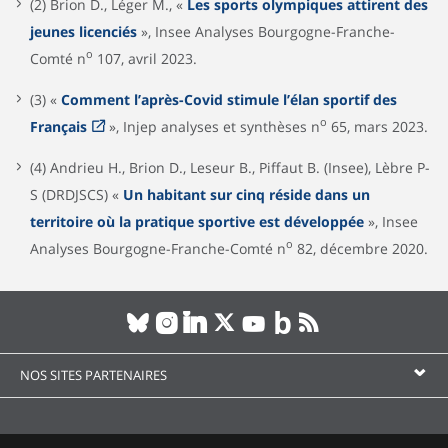
(2) Brion D., Léger M., «
Les sports olympiques attirent des
jeunes licenciés
», Insee Analyses Bourgogne-Franche-
o
Comté n
107, avril 2023.
(3) «
Comment l’après-Covid stimule l’élan sportif des
o
Français
», Injep analyses et synthèses n
65, mars 2023.
(4) Andrieu H., Brion D., Leseur B., Piffaut B. (Insee), Lèbre P-
S (DRDJSCS) «
Un habitant sur cinq réside dans un
territoire où la pratique sportive est développée
», Insee
o
Analyses Bourgogne-Franche-Comté n
82, décembre 2020.
NOS SITES PARTENAIRES