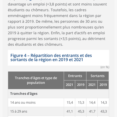
davantage un emploi (+3,8 points) et sont moins souvent
étudiants ou chômeurs. Toutefois, les cadres
emménagent moins fréquemment dans la région par
rapport à 2019. De même, les personnes de 30 ans ou
plus sont proportionnellement plus nombreuses qu’en
2019 à quitter la région. Enfin, la part d’actifs en emploi
progresse parmi les sortants (+3,5 points), au détriment
des étudiants et des chômeurs.
Figure 4
–
Répartition des entrants et des
sortants de la région en 2019 et 2021
(en %)
Entrants
Sortants
Tranches d'âges et type de
population
2021
2019
2021
2019
Tranches d’âges
14 ans ou moins
15,4
15,3
14,4
14,3
15 à 29 ans
41,1
45,3
41,7
43,3