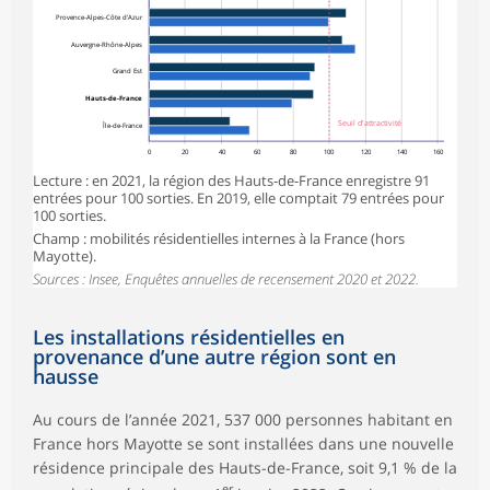
Provence-Alpes-Côte d’Azur
Auvergne-Rhône-Alpes
Grand Est
Hauts-de-France
Seuil d'attractivité
Île-de-France
0
20
40
60
80
100
120
140
160
Lecture : en 2021, la région des Hauts-de-France enregistre 91
entrées pour 100 sorties. En 2019, elle comptait 79 entrées pour
100 sorties.
Champ : mobilités résidentielles internes à la France (hors
Mayotte).
Sources : Insee, Enquêtes annuelles de recensement 2020 et 2022.
Les installations résidentielles en
provenance d’une autre région sont en
hausse
Au cours de l’année 2021, 537 000 personnes habitant en
France hors Mayotte se sont installées dans une nouvelle
résidence principale des Hauts-de-France, soit 9,1 % de la
er