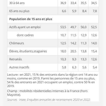
30 à 64 ans
36,9
33,4
35,5
34,5
65 ans ou plus
6,6
5,9
8,4
7,8
Population de 15 ans et plus
Actifs ayant un emploi
53,5
49,7
56,0
52,5
dont cadres
10,7
11,5
12,9
12,6
Chômeurs
12,5
14,2
11,3
14,0
Élèves, étudiants,stagiaires
18,0
20,5
13,8
15,4
Retraités
10,3
9,3
13,3
12,6
Autres inactifs
5,8
6,3
5,6
5,4
Lecture : en 2021, 15 % des entrants dans la région ont 14 ans ou
moins, comme en 2019. Parmi les personnes de 15 ans ou plus,
54 % des entrants en 2021 occupent un emploi, contre 50 % en
2019.
Champ : mobilités résidentielles internes à la France (hors
Mayotte).
Sources : Insee, Enquêtes annuelles de recensement 2020 et 2022.