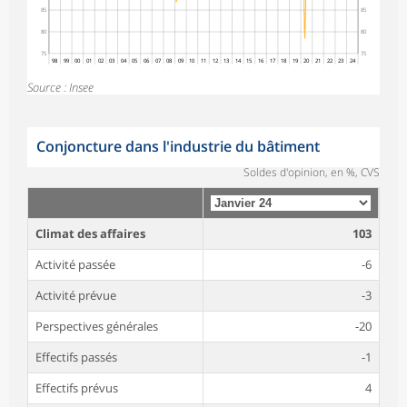
85
85
80
80
75
75
98
99
00
01
02
03
04
05
06
07
08
09
10
11
12
13
14
15
16
17
18
19
20
21
22
23
24
Source : Insee
Conjoncture dans l'industrie du bâtiment
Soldes d'opinion, en %, CVS
Climat des affaires
103
Activité passée
-6
Activité prévue
-3
Perspectives générales
-20
Effectifs passés
-1
Effectifs prévus
4