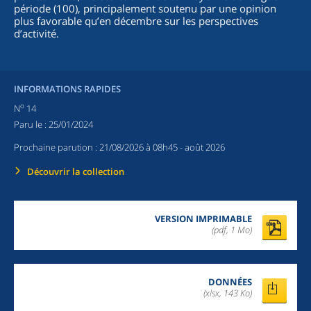
période (100), principalement soutenu par une opinion
plus favorable qu’en décembre sur les perspectives
d’activité.
INFORMATIONS RAPIDES
o
N
14
Paru le :
25/01/2024
Prochaine parution :
21/08/2026 à 08h45
- août 2026
Découvrir la collection
VERSION IMPRIMABLE
(pdf, 1 Mo)
DONNÉES
(xlsx, 143 Ko)