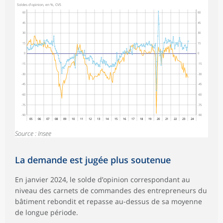
Soldes d'opinion, en %, CVS
60
60
45
45
30
30
15
15
0
0
-15
-15
-30
-30
-45
-45
-60
-60
-75
-75
-90
-90
05
06
07
08
09
10
11
12
13
14
15
16
17
18
19
20
21
22
23
24
Source : Insee
La demande est jugée plus soutenue
En janvier 2024, le solde d’opinion correspondant au
niveau des carnets de commandes des entrepreneurs du
bâtiment rebondit et repasse au-dessus de sa moyenne
de longue période.