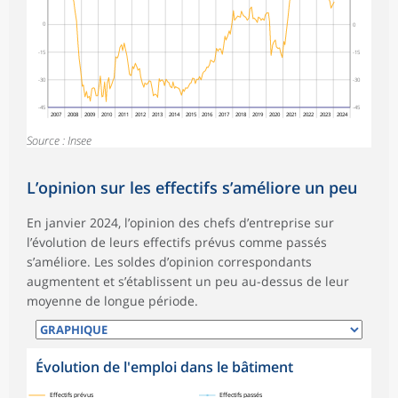
0
0
-15
-15
-30
-30
-45
-45
2007
2008
2009
2010
2011
2012
2013
2014
2015
2016
2017
2018
2019
2020
2021
2022
2023
2024
Source : Insee
L’opinion sur les effectifs s’améliore un peu
En janvier 2024, l’opinion des chefs d’entreprise sur
l’évolution de leurs effectifs prévus comme passés
s’améliore. Les soldes d’opinion correspondants
augmentent et s’établissent un peu au-dessus de leur
moyenne de longue période.
Évolution de l'emploi dans le bâtiment
symboles_defaut.xml,
symboles_defaut.xml,rond
Effectifs prévus
Effectifs passés