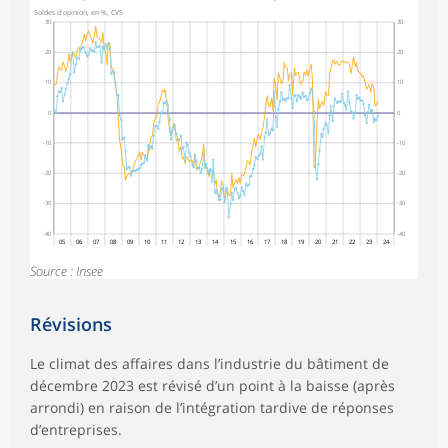
Soldes d'opinion, en %, CVS
30
30
20
20
10
10
0
0
-10
-10
-20
-20
-30
-30
-40
-40
05
06
07
08
09
10
11
12
13
14
15
16
17
18
19
20
21
22
23
24
Source : Insee
Révisions
Le climat des affaires dans l’industrie du bâtiment de
décembre 2023 est révisé d’un point à la baisse (après
arrondi) en raison de l’intégration tardive de réponses
d’entreprises.