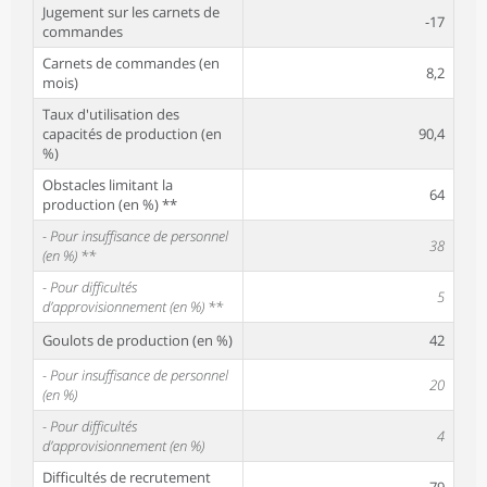
Jugement sur les carnets de
-17
commandes
Carnets de commandes (en
8,2
mois)
Taux d'utilisation des
capacités de production (en
90,4
%)
Obstacles limitant la
64
production (en %) **
- Pour insuffisance de personnel
38
(en %) **
- Pour difficultés
5
d’approvisionnement (en %) **
Goulots de production (en %)
42
- Pour insuffisance de personnel
20
(en %)
- Pour difficultés
4
d’approvisionnement (en %)
Difficultés de recrutement
79