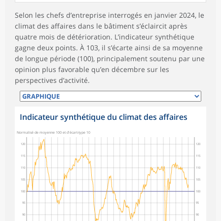
Selon les chefs d’entreprise interrogés en janvier 2024, le
climat des affaires dans le bâtiment s’éclaircit après
quatre mois de détérioration. L’indicateur synthétique
gagne deux points. À 103, il s’écarte ainsi de sa moyenne
de longue période (100), principalement soutenu par une
opinion plus favorable qu’en décembre sur les
perspectives d’activité.
Indicateur synthétique du climat des affaires
Normalisé de moyenne 100 et d'écart-type 10
120
120
115
115
110
110
105
105
100
100
95
95
90
90