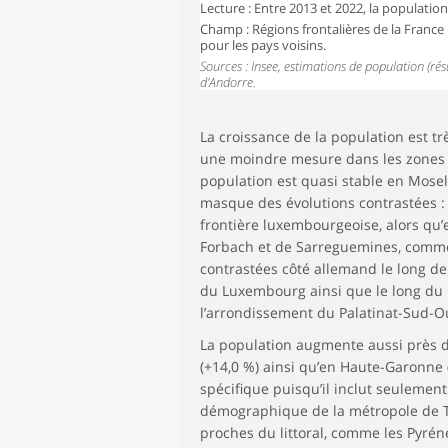
Lecture : Entre 2013 et 2022, la populati
Champ : Régions frontalières de la France
pour les pays voisins.
Sources : Insee, estimations de population (ré
d’Andorre.
La croissance de la population est t
une moindre mesure dans les zones fr
population est quasi stable en Mosell
masque des évolutions contrastées :
frontière luxembourgeoise, alors qu’
Forbach et de Sarreguemines, comme e
contrastées côté allemand le long de 
du Luxembourg ainsi que le long du R
l’arrondissement du Palatinat-Sud-O
La population augmente aussi près de
(+14,0 %) ainsi qu’en Haute-Garonne 
spécifique puisqu’il inclut seulement 
démographique de la métropole de To
proches du littoral, comme les Pyrén