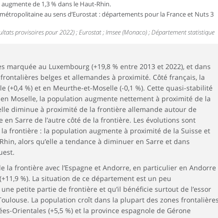
on augmente de 1,3 % dans le Haut-Rhin.
 métropolitaine au sens d’Eurostat : départements pour la France et Nuts 3
sultats provisoires pour 2022) ; Eurostat ; Imsee (Monaco) ; Département statistique
rès marquée au Luxembourg (+19,8 % entre 2013 et 2022), et dans
ontalières belges et allemandes à proximité. Côté français, la
e (+0,4 %) et en Meurthe-et-Moselle (-0,1 %). Cette quasi-stabilité
 en Moselle, la population augmente nettement à proximité de la
elle diminue à proximité de la frontière allemande autour de
n Sarre de l’autre côté de la frontière. Les évolutions sont
la frontière : la population augmente à proximité de la Suisse et
hin, alors qu’elle a tendance à diminuer en Sarre et dans
uest.
 la frontière avec l’Espagne et Andorre, en particulier en Andorre
(+11,9 %). La situation de ce département est un peu
une petite partie de frontière et qu’il bénéficie surtout de l’essor
ulouse. La population croît dans la plupart des zones frontalière
ées-Orientales (+5,5 %) et la province espagnole de Gérone