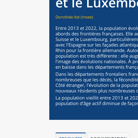
et le Luxemb
Dorothée Ast (Insee)
Entre 2013 et 2022, la population évolu
abords des frontières françaises. Elle
Suisse et le Luxembourg, particulièreme
avec l’Espagne sur les façades atlantiq
Rhin pour la frontière allemande. Autour
population est très différente : elle au
l’image des évolutions nationales. À pr
en baisse dans les départements franç
Dans les départements frontaliers fran
nombreuses que les décès, la fécondité 
Côté étranger, l’évolution de la popula
nouveaux résidents plus nombreuses q
La population vieillit entre 2013 et 202
population d’âge actif diminue de faço