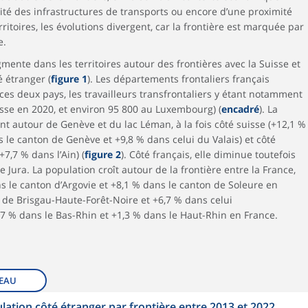
alité des infrastructures de transports ou encore d’une proximité
rritoires, les évolutions divergent, car la frontière est marquée par
e.
mente dans les territoires autour des frontières avec la Suisse et
 étranger (
figure 1
). Les départements frontaliers français
ces deux pays, les travailleurs transfrontaliers y étant notamment
sse en 2020, et environ 95 800 au Luxembourg) (
encadré
). La
 autour de Genève et du lac Léman, à la fois côté suisse (+12,1 %
 le canton de Genève et +9,8 % dans celui du Valais) et côté
7,7 % dans l’Ain) (
figure 2
). Côté français, elle diminue toutefois
le Jura. La population croît autour de la frontière entre la France,
ns le canton d’Argovie et +8,1 % dans le canton de Soleure en
 de Brisgau-Haute-Forêt-Noire et +6,7 % dans celui
 % dans le Bas-Rhin et +1,3 % dans le Haut-Rhin en France.
EAU
ulation côté étranger par frontière entre 2013 et 2022