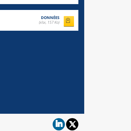
DONNÉES
(xlsx, 157 Ko)