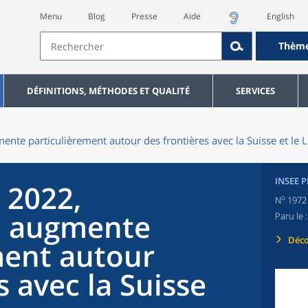
Menu
Blog
Presse
Aide
English
Thèm
DÉFINITIONS, MÉTHODES ET QUALITÉ
SERVICES
ente particulièrement autour des frontières avec la Suisse et l
INSEE 
 2022,
o
N
1972
n augmente
Paru le 
Déco
ment autour
s avec la Suisse