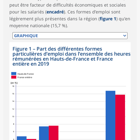
peut être facteur de difficultés économiques et sociales
pour les salariés (
encadré
). Ces formes d’emploi sont
légèrement plus présentes dans la région (
figure 1
) qu’en
moyenne nationale (15,7 %).
Figure 1
–
Part des différentes formes
particulières d’emploi dans l’ensemble des heures
rémunérées en Hauts-de-France et France
entière en 2019
Hauts-de-France
France entière
(en %)
18
16
14
12
10
8
6
4