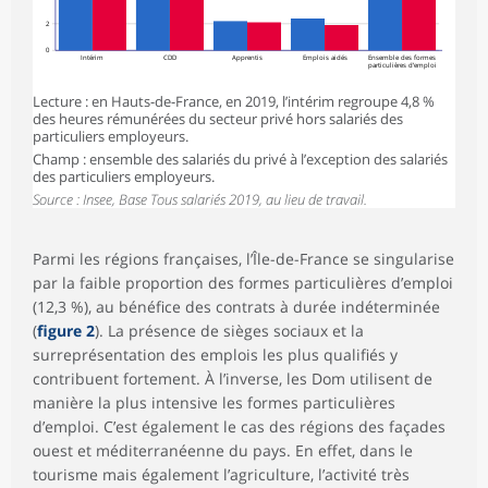
2
0
Intérim
CDD
Apprentis
Emplois aidés
Ensemble des formes
particulières d’emploi
Lecture : en Hauts-de-France, en 2019, l’intérim regroupe 4,8 %
des heures rémunérées du secteur privé hors salariés des
particuliers employeurs.
Champ : ensemble des salariés du privé à l’exception des salariés
des particuliers employeurs.
Source : Insee, Base Tous salariés 2019, au lieu de travail.
Parmi les régions françaises, l’Île-de-France se singularise
par la faible proportion des formes particulières d’emploi
(12,3 %), au bénéfice des contrats à durée indéterminée
(
figure 2
). La présence de sièges sociaux et la
surreprésentation des emplois les plus qualifiés y
contribuent fortement. À l’inverse, les Dom utilisent de
manière la plus intensive les formes particulières
d’emploi. C’est également le cas des régions des façades
ouest et méditerranéenne du pays. En effet, dans le
tourisme mais également l’agriculture, l’activité très