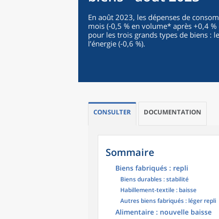
En août 2023, les dépenses de consom
mois (‑0,5 % en volume* après +0,4 % e
pour les trois grands types de biens : le
l’énergie (‑0,6 %).
CONSULTER
DOCUMENTATION
Sommaire
Biens fabriqués : repli
Biens durables : stabilité
Habillement-textile : baisse
Autres biens fabriqués : léger repli
Alimentaire : nouvelle baisse