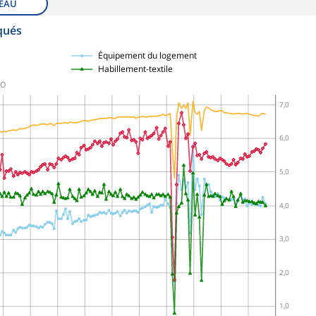
EAU
qués
Équipement du logement
Habillement-textile
JO
7,0
6,0
5,0
4,0
3,0
2,0
1,0