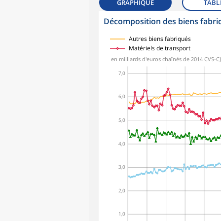
GRAPHIQUE
TABL
Décomposition des biens fabri
symboles_defaut.xml,
symboles_defaut.xml,rond
symboles_defaut.xml,losange
symboles_defaut.xml,triangle
Autres biens fabriqués
Matériels de transport
en milliards d'euros chaînés de 2014 CVS-C
7,0
6,0
5,0
4,0
3,0
2,0
1,0