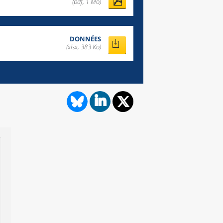
(pdf, 1 Mo)
DONNÉES
(xlsx, 383 Ko)