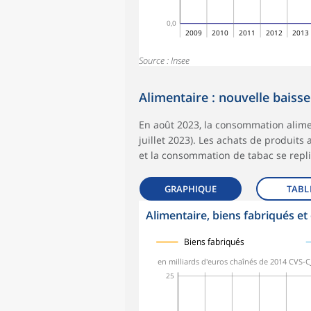
0,0
2009
2010
2011
2012
2013
Source : Insee
Alimentaire : nouvelle baisse
En août 2023, la consommation alim
juillet 2023). Les achats de produits
et la consommation de tabac se repli
GRAPHIQUE
TABL
Alimentaire, biens fabriqués et
symboles_defaut.xml,
symboles_defaut.xml,rond
symboles_defaut.xml,losange
Biens fabriqués
en milliards d'euros chaînés de 2014 CVS-
25