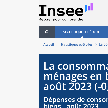
STATISTIQUES ET ÉTUDES
La co
Accueil
Statistiques et études
La consomma
ménages en b
août 2023 (‑0
Dépenses de conso
biens - août 2023