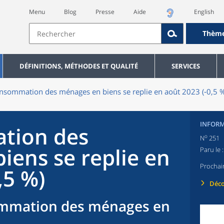
Menu
Blog
Presse
Aide
English
Thèm
DÉFINITIONS, MÉTHODES ET QUALITÉ
SERVICES
nsommation des ménages en biens se replie en août 2023 (‑0,5 %
INFORM
tion des
o
N
251
iens se replie en
Paru le 
Prochai
,5 %)
Déco
mmation des ménages en