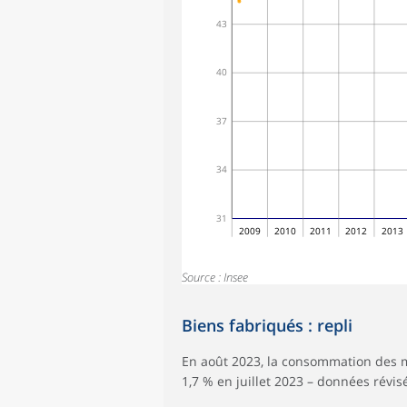
43
40
37
34
31
2009
2010
2011
2012
2013
Source : Insee
Biens fabriqués : repli
En août 2023, la consommation des m
1,7 % en juillet 2023 – données révisé