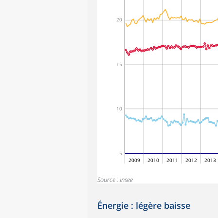
20
15
10
5
2009
2010
2011
2012
2013
Source : Insee
Énergie : légère baisse