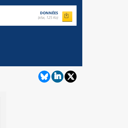
DONNÉES
(xlsx, 125 Ko)