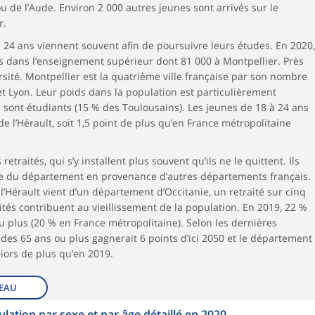
 de l’Aude. Environ 2 000 autres jeunes sont arrivés sur le
r.
 24 ans viennent souvent afin de poursuivre leurs études. En 2020,
ts dans l’enseignement supérieur dont 81 000 à Montpellier. Près
ersité. Montpellier est la quatrième ville française par son nombre
et Lyon. Leur poids dans la population est particulièrement
 sont étudiants (15 % des Toulousains). Les jeunes de 18 à 24 ans
e l’Hérault, soit 1,5 point de plus qu’en France métropolitaine
traités, qui s’y installent plus souvent qu’ils ne le quittent. Ils
re du département en provenance d’autres départements français.
 l’Hérault vient d’un département d’Occitanie, un retraité sur cinq
aités contribuent au vieillissement de la population. En 2019, 22 %
u plus (20 % en France métropolitaine). Selon les dernières
des 65 ans ou plus gagnerait 6 points d’ici 2050 et le département
iors de plus qu’en 2019.
EAU
ulation par sexe et par âge détaillé en 2020