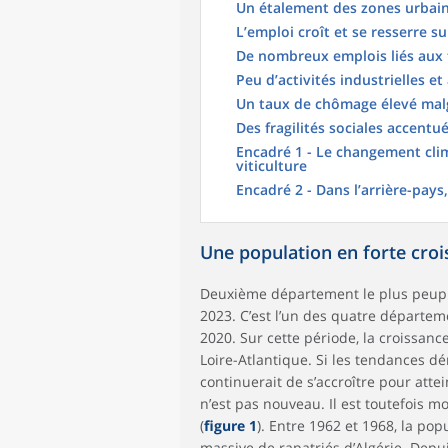
Un étalement des zones urbaine
L’emploi croît et se resserre sur
De nombreux emplois liés aux 
Peu d’activités industrielles et
Un taux de chômage élevé mal
Des fragilités sociales accentué
Encadré 1 - Le changement cli
viticulture
Encadré 2 - Dans l’arrière-pay
Une population en forte croi
Deuxième département le plus peuplé
2023. C’est l’un des quatre départem
2020. Sur cette période, la croissan
Loire-Atlantique. Si les tendances d
continuerait de s’accroître pour at
n’est pas nouveau. Il est toutefois m
(
figure 1
). Entre 1962 et 1968, la po
massive de rapatriés d’Algérie. Dep