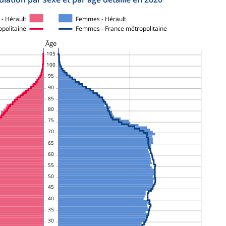
- Hérault
Femmes - Hérault
politaine
Femmes - France métropolitaine
Âge
105
100
95
90
85
80
75
70
65
60
55
50
45
40
35
30