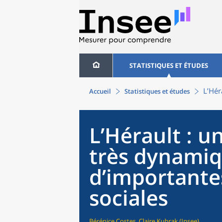
STATISTIQUES ET ÉTUDES
L’Hér
Accueil
Statistiques et études
L’Hérault : 
très dynamiq
d’importantes
sociales
Bérénice Costes, Claire Kubrak (Insee)