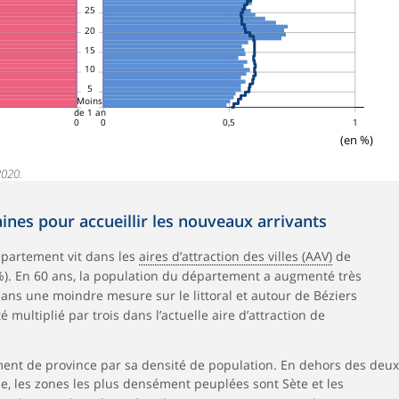
25
20
15
10
5
Moins
de 1 an
0
0
0,5
1
(en %)
2020.
nes pour accueillir les nouveaux arrivants
épartement vit dans les
aires d’attraction des villes (AAV)
de
 %). En 60 ans, la population du département a augmenté très
ans une moindre mesure sur le littoral et autour de Béziers
é multiplié par trois dans l’actuelle aire d’attraction de
nt de province par sa densité de population. En dehors des deux
rie, les zones les plus densément peuplées sont Sète et les