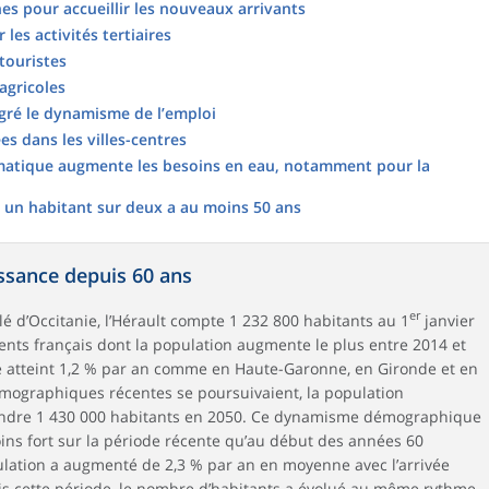
s pour accueillir les nouveaux arrivants
 les activités tertiaires
touristes
 agricoles
gré le dynamisme de l’emploi
es dans les villes-centres
matique augmente les besoins en eau, notamment pour la
s, un habitant sur deux a au moins 50 ans
ssance depuis 60 ans
er
 d’Occitanie, l’Hérault compte 1 232 800 habitants au 1
janvier
ents français dont la population augmente le plus entre 2014 et
ce atteint 1,2 % par an comme en Haute-Garonne, en Gironde et en
émographiques récentes se poursuivaient, la population
teindre 1 430 000 habitants en 2050. Ce dynamisme démographique
oins fort sur la période récente qu’au début des années 60
pulation a augmenté de 2,3 % par an en moyenne avec l’arrivée
uis cette période, le nombre d’habitants a évolué au même rythme