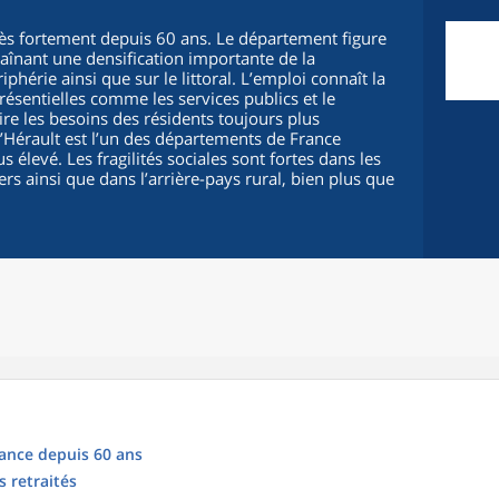
rès fortement depuis 60 ans. Le département figure
traînant une densification importante de la
phérie ainsi que sur le littoral. L’emploi connaît la
ésentielles comme les services publics et le
e les besoins des résidents toujours plus
l’Hérault est l’un des départements de France
 élevé. Les fragilités sociales sont fortes dans les
ers ainsi que dans l’arrière-pays rural, bien plus que
sance depuis 60 ans
s retraités