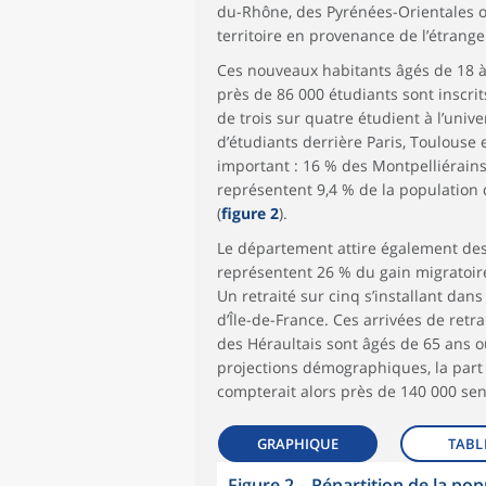
du-Rhône, des Pyrénées-Orientales ou
territoire en provenance de l’étrange
Ces nouveaux habitants âgés de 18 à
près de 86 000 étudiants sont inscri
de trois sur quatre étudient à l’univ
d’étudiants derrière Paris, Toulouse 
important : 16 % des Montpelliérains
représentent 9,4 % de la population d
(
figure 2
).
Le département attire également des re
représentent 26 % du gain migratoi
Un retraité sur cinq s’installant dans
d’Île-de-France. Ces arrivées de retr
des Héraultais sont âgés de 65 ans o
projections démographiques, la part 
compterait alors près de 140 000 sen
GRAPHIQUE
TABL
Figure 2
–
Répartition de la pop