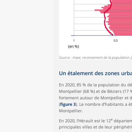
1
0,5
(en %)
Source : Insee, recensement de la population 
Un étalement des zones urbai
En 2020, 85 % de la population du d
Montpellier (68 %) et de Béziers (17
fortement autour de Montpellier et d
(
figure 3
). Le nombre d’habitants a ét
Montpellier.
e
En 2020, l’Hérault est le 12
départeme
principales villes et de leur périphé