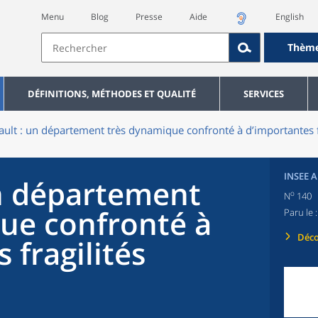
Menu
Blog
Presse
Aide
English
Thèm
DÉFINITIONS, MÉTHODES ET QUALITÉ
SERVICES
ault : un département très dynamique confronté à d’importantes fr
INSEE 
un département
o
N
140
ue confronté à
Paru le 
Déco
 fragilités