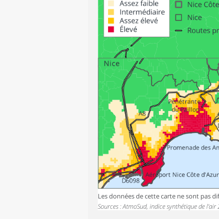
Les données de cette carte ne sont pas dif
Sources : AtmoSud, indice synthétique de l’air