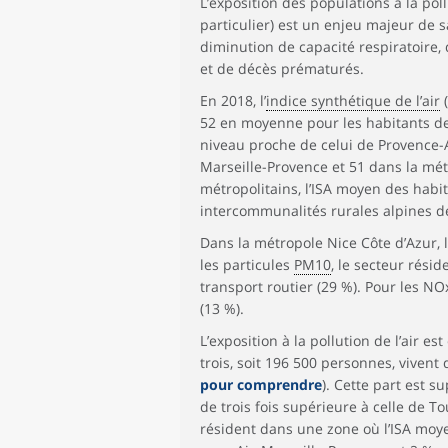
L’exposition des populations à la poll
particulier) est un enjeu majeur de 
diminution de capacité respiratoire,
et de décès prématurés.
En 2018, l’
indice synthétique de l’air
(
52 en moyenne pour les habitants de 
niveau proche de celui de Provence-Al
Marseille-Provence et 51 dans la mét
métropolitains, l’ISA moyen des habita
intercommunalités rurales alpines d
Dans la métropole Nice Côte d’Azur,
les particules
PM10
, le secteur résid
transport routier (29 %). Pour les NOx
(13 %).
L’exposition à la pollution de l’air 
trois, soit 196 500 personnes, vivent
pour comprendre
). Cette part est s
de trois fois supérieure à celle de To
résident dans une zone où l’ISA moye