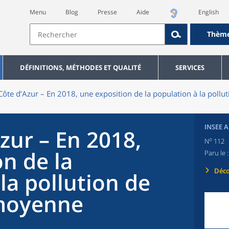
Menu
Blog
Presse
Aide
English
Thèm
DÉFINITIONS, MÉTHODES ET QUALITÉ
SERVICES
Côte d’Azur – En 2018, une exposition de la population à la pollut
INSEE 
zur – En 2018,
o
N
112
n de la
Paru le 
Déco
la pollution de
 moyenne