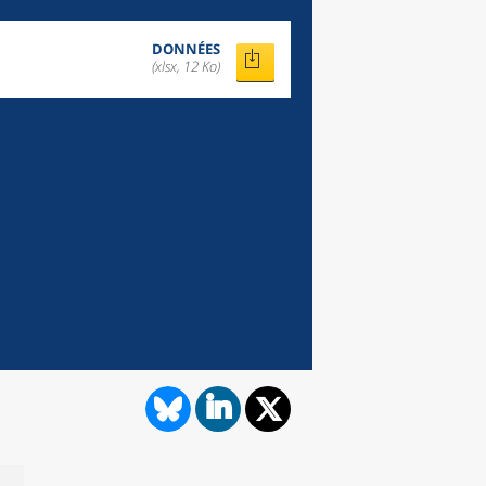
DONNÉES
(xlsx, 12 Ko)