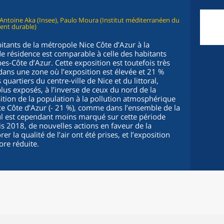
, Antoine Aka (Insee), Paulo Moura (Institut méditerranéen du
ent durable)
tants de la métropole Nice Côte d’Azur à la
de résidence est comparable à celle des habitants
s-Côte d’Azur. Cette exposition est toutefois très
dans une zone où l’exposition est élevée et 21 %
uartiers du centre-ville de Nice et du littoral,
lus exposés, à l’inverse de ceux du nord de la
ition de la population à la pollution atmosphérique
ce Côte d’Azur (- 21 %), comme dans l’ensemble de la
cul est cependant moins marqué sur cette période
s 2018, de nouvelles actions en faveur de la
er la qualité de l’air ont été prises, et l’exposition
ore réduite.