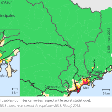
fusables (données carroyées respectant le secret statistique).
 2018 ; Insee, recensement de population 2018, Filosofi 2018.