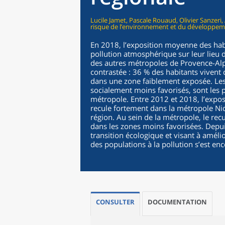
Lucile Jamet, Pascale Rouaud, Olivier Sanzeri
risque de l’environnement et du développem
En 2018, l’exposition moyenne des habi
pollution atmosphérique sur leur lieu 
des autres métropoles de Provence-Alpe
contrastée : 36 % des habitants vivent 
dans une zone faiblement exposée. Les q
socialement moins favorisés, sont les p
métropole. Entre 2012 et 2018, l’expos
recule fortement dans la métropole Ni
région. Au sein de la métropole, le re
dans les zones moins favorisées. Depui
transition écologique et visant à amélior
des populations à la pollution s’est enc
CONSULTER
DOCUMENTATION