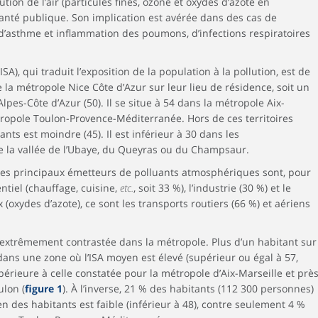
ution de l’air (particules fines, ozone et oxydes d’azote en
santé publique. Son implication est avérée dans des cas de
 d’asthme et inflammation des poumons, d’infections respiratoires
ISA), qui traduit l’exposition de la population à la pollution, est de
la métropole Nice Côte d’Azur sur leur lieu de résidence, soit un
pes-Côte d’Azur (50). Il se situe à 54 dans la métropole Aix-
ropole Toulon-Provence-Méditerranée. Hors de ces territoires
nts est moindre (45). Il est inférieur à 30 dans les
e la vallée de l’Ubaye, du Queyras ou du Champsaur.
 les principaux émetteurs de polluants atmosphériques sont, pour
entiel (chauffage, cuisine,
etc.
, soit 33 %), l’industrie (30 %) et le
 (oxydes d’azote), ce sont les transports routiers (66 %) et aériens
est extrêmement contrastée dans la métropole. Plus d’un habitant sur
 dans une zone où l’ISA moyen est élevé (supérieur ou égal à 57,
upérieure à celle constatée pour la métropole d’Aix-Marseille et prè
ulon (
figure 1
). À l’inverse, 21 % des habitants (112 300 personnes)
n des habitants est faible (inférieur à 48), contre seulement 4 %