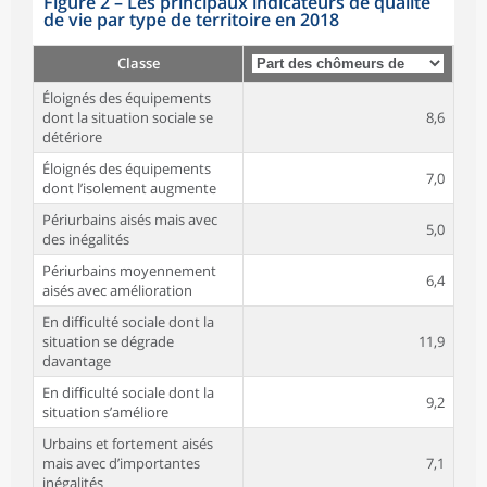
Figure 2
–
Les principaux indicateurs de qualité
de vie par type de territoire en 2018
Classe
Éloignés des équipements
dont la situation sociale se
8,6
détériore
Éloignés des équipements
7,0
dont l’isolement augmente
Périurbains aisés mais avec
5,0
des inégalités
Périurbains moyennement
6,4
aisés avec amélioration
En difficulté sociale dont la
situation se dégrade
11,9
davantage
En difficulté sociale dont la
9,2
situation s’améliore
Urbains et fortement aisés
mais avec d’importantes
7,1
inégalités