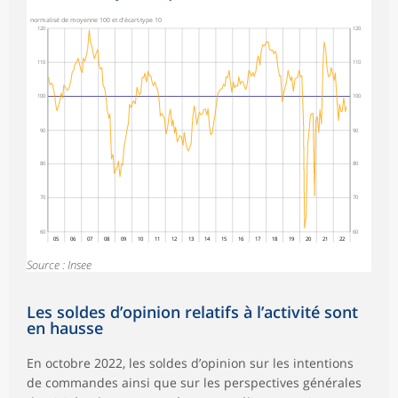
normalisé de moyenne 100 et d'écart-type 10
120
120
110
110
100
100
90
90
80
80
70
70
60
60
05
06
07
08
09
10
11
12
13
14
15
16
17
18
19
20
21
22
Source : Insee
Les soldes d’opinion relatifs à l’activité sont
en hausse
En octobre 2022, les soldes d’opinion sur les intentions
de commandes ainsi que sur les perspectives générales