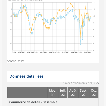
normalisé de moyenne 100 et d'écart-type 10
120
120
110
110
100
100
90
90
80
80
70
70
60
60
50
50
2005
2006
2007
2008
2009
2010
2011
2012
2013
2014
2015
2016
2017
2018
2019
2020
2021
2022
Source : Insee
Données détaillées
Soldes d’opinion, en %, CVS
Moy.
Juil.
Août
Sept.
Oct.
(1)
22
22
22
22
Commerce de détail - Ensemble