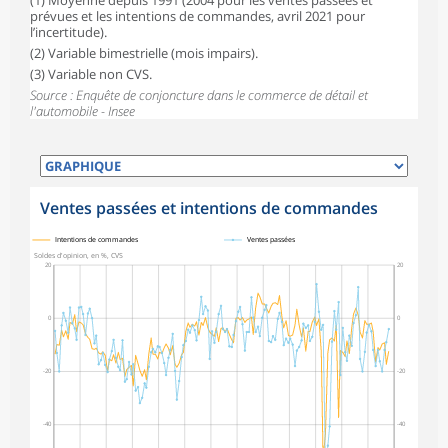
prévues et les intentions de commandes, avril 2021 pour
l’incertitude).
(2) Variable bimestrielle (mois impairs).
(3) Variable non CVS.
Source : Enquête de conjoncture dans le commerce de détail et
l'automobile - Insee
Ventes passées et intentions de commandes
symboles_defaut.xml,
symboles_defaut.xml,rond
Intentions de commandes
Ventes passées
Soldes d'opinion, en %, CVS
20
20
0
0
-20
-20
-40
-40