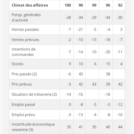
Climat des affaires
100
90
99
96
92
Persp. générales
-28
-34
-29
-34
-30
d'activité
Ventes passées
-7
-21
-5
-4
3
Ventes prévues
-2
-10
-13
-18
-7
Intentions de
-7
-14
-10
-20
-11
commandes
Stocks
9
10
6
15
4
Prix passés (2)
-6
45
38
Prix prévus
-3
42
43
39
42
Situation de trésorerie (2)
-14
-16
-18
Emploi passé
0
-8
-5
-3
-12
Emploi prévu
-3
-13
-4
-8
-10
Incertitude économique
35
41
35
40
44
ressentie (3)