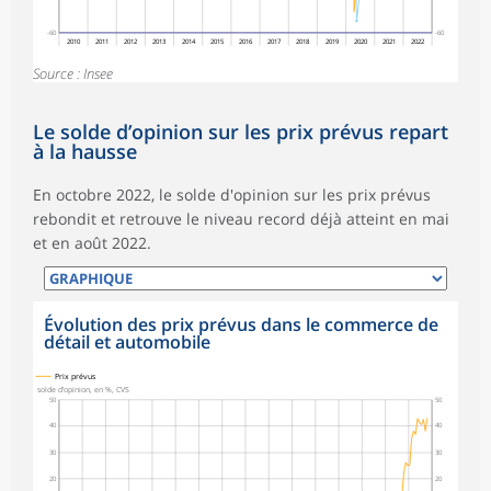
-60
-60
2010
2011
2012
2013
2014
2015
2016
2017
2018
2019
2020
2021
2022
Source : Insee
Le solde d’opinion sur les prix prévus repart
à la hausse
En octobre 2022, le solde d'opinion sur les prix prévus
rebondit et retrouve le niveau record déjà atteint en mai
et en août 2022.
Évolution des prix prévus dans le commerce de
détail et automobile
Prix prévus
solde d’opinion, en %, CVS
50
50
40
40
30
30
20
20