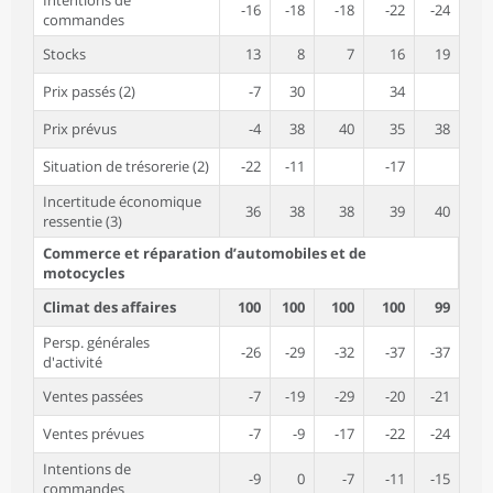
Intentions de
-16
-18
-18
-22
-24
commandes
Stocks
13
8
7
16
19
Prix passés (2)
-7
30
34
Prix prévus
-4
38
40
35
38
Situation de trésorerie (2)
-22
-11
-17
Incertitude économique
36
38
38
39
40
ressentie (3)
Commerce et réparation d’automobiles et de
motocycles
Climat des affaires
100
100
100
100
99
Persp. générales
-26
-29
-32
-37
-37
d'activité
Ventes passées
-7
-19
-29
-20
-21
Ventes prévues
-7
-9
-17
-22
-24
Intentions de
-9
0
-7
-11
-15
commandes