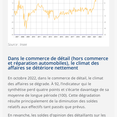
10
10
0
0
-10
-10
-20
-20
-30
-30
-40
-40
2007
2008
2009
2010
2011
2012
2013
2014
2015
2016
2017
2018
2019
2020
2021
2022
Source : Insee
Dans le commerce de détail (hors commerce
et réparation automobiles), le climat des
affaires se détériore nettement
En octobre 2022, dans le commerce de détail, le climat
des affaires se dégrade. À 92, l’indicateur qui le
synthétise perd quatre points et s'écarte davantage de sa
moyenne de longue période (100). Cette dégradation
résulte principalement de la diminution des soldes
relatifs aux effectifs tant passés que prévus.
En revanche, les soldes d'opinion des détaillants sur les