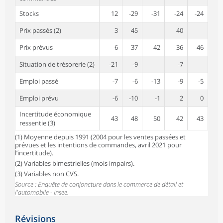
Stocks
12
-29
-31
-24
-24
Prix passés (2)
3
45
40
Prix prévus
6
37
42
36
46
Situation de trésorerie (2)
-21
-9
-7
Emploi passé
-7
-6
-13
-9
-5
Emploi prévu
-6
-10
-1
2
0
Incertitude économique
43
48
50
42
43
ressentie (3)
(1) Moyenne depuis 1991 (2004 pour les ventes passées et
prévues et les intentions de commandes, avril 2021 pour
l’incertitude).
(2) Variables bimestrielles (mois impairs).
(3) Variables non CVS.
Source : Enquête de conjoncture dans le commerce de détail et
l'automobile - Insee.
Révisions