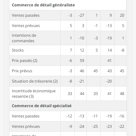
Commerce de détail généraliste
Ventes passées
-3
-27
1
9
20
Ventes prévues
5
3
-1
-13
5
Intentions de
1
-10
-3
-19
1
commandes
Stocks
7
12
5
14
-8
Prix passés (2)
-6
59
41
Prix prévus
-3
46
45
43
45
Situation de trésorerie (2)
-8
-21
-20
Incertitude économique
33
44
33
41
48
ressentie (3)
Commerce de détail spécialisé
Ventes passées
-12
-13
-11
-19
-16
Ventes prévues
-9
-24
-25
-23
-22