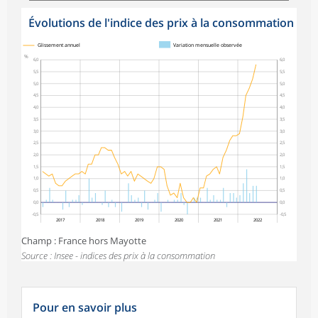
Évolutions de l'indice des prix à la consommation
Glissement annuel
Variation mensuelle observée
%
6,0
6,0
5,5
5,5
5,0
5,0
4,5
4,5
4,0
4,0
3,5
3,5
3,0
3,0
2,5
2,5
2,0
2,0
1,5
1,5
1,0
1,0
0,5
0,5
0,0
0,0
-0,5
-0,5
2017
2018
2019
2020
2021
2022
Champ : France hors Mayotte
Source : Insee - indices des prix à la consommation
Pour en savoir plus