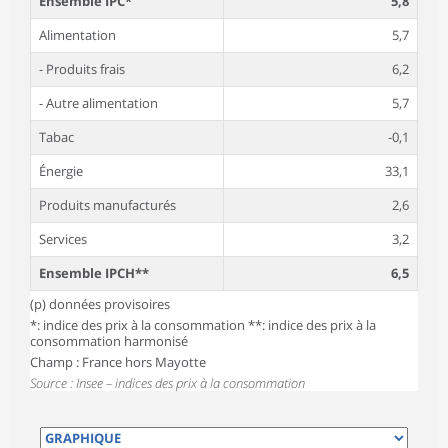
Ensemble IPC*
5,8
Alimentation
5,7
- Produits frais
6,2
- Autre alimentation
5,7
Tabac
-0,1
Énergie
33,1
Produits manufacturés
2,6
Services
3,2
Ensemble IPCH**
6,5
(p) données provisoires
*: indice des prix à la consommation **: indice des prix à la
consommation harmonisé
Champ : France hors Mayotte
Source : Insee – indices des prix à la consommation