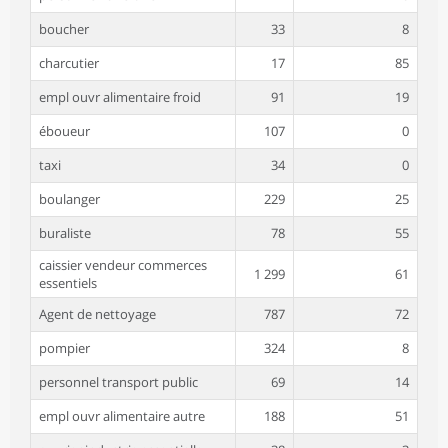
boucher
33
8
charcutier
17
85
empl ouvr alimentaire froid
91
19
éboueur
107
0
taxi
34
0
boulanger
229
25
buraliste
78
55
caissier vendeur commerces
1 299
61
essentiels
Agent de nettoyage
787
72
pompier
324
8
personnel transport public
69
14
empl ouvr alimentaire autre
188
51