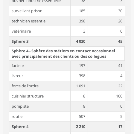
ouvrier industrie essentielle
38
3
surveillant prison
185
30
technicien essentiel
398
26
vétérinaire
3
0
Sphère 3
4 030
45
Sphère 4 - Sphère des métiers en contact occasionnel
avec principalement des clients ou des collègues
facteur
197
41
livreur
398
4
force de l'ordre
1 091
22
cuisinier structure
8
100
pompiste
8
0
routier
507
5
Sphère 4
2 210
17