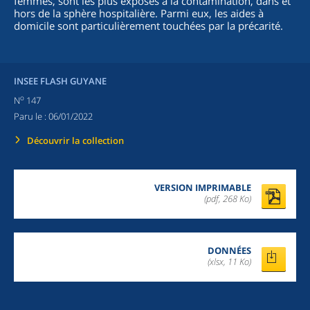
femmes, sont les plus exposés à la contamination, dans et
hors de la sphère hospitalière. Parmi eux, les aides à
domicile sont particulièrement touchées par la précarité.
INSEE FLASH GUYANE
o
N
147
Paru le :
06/01/2022
Découvrir la collection
VERSION IMPRIMABLE
(pdf, 268 Ko)
DONNÉES
(xlsx, 11 Ko)