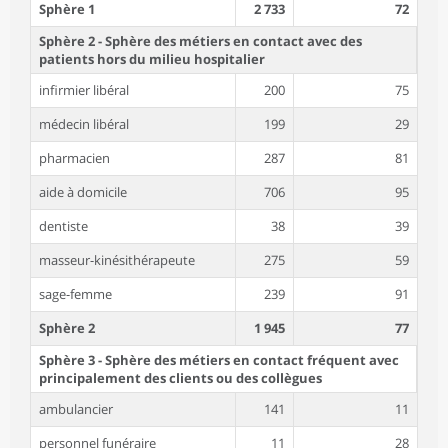
Sphère 1
2 733
72
Sphère 2 - Sphère des métiers en contact avec des
patients hors du milieu hospitalier
infirmier libéral
200
75
médecin libéral
199
29
pharmacien
287
81
aide à domicile
706
95
dentiste
38
39
masseur-kinésithérapeute
275
59
sage-femme
239
91
Sphère 2
1 945
77
Sphère 3 - Sphère des métiers en contact fréquent avec
principalement des clients ou des collègues
ambulancier
141
11
personnel funéraire
11
28