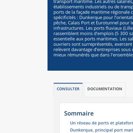
transport maritime. Les autres salariés
établissements industriels ou de transp
ports de la façade maritime régionale
spécificités : Dunkerque pour l’orientat
pêche, Calais Port et Eurotunnel pour l
infrastructures. Les ports fluviaux (Lil
rassemblent moins d’emplois (5 300 sal
essentielle aux ports maritimes. Les sa
ouvriers sont surreprésentés, exercent
relèvent davantage d’entreprises sous c
mieux rémunérés que dans l’ensemble 
CONSULTER
DOCUMENTATION
Sommaire
Un réseau de ports et platefor
Dunkerque, principal port mari