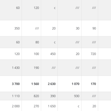
60
120
c
///
///
350
///
20
30
90
60
80
c
///
///
120
100
450
20
720
1 430
190
///
///
///
3 700
1 560
2 630
1 070
170
1 110
820
390
930
///
2 000
270
1 650
c
20