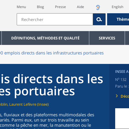
Menu
Blog
Presse
Aide
English
Thèm
DÉFINITIONS, MÉTHODES ET QUALITÉ
SERVICES
0 emplois directs dans les infrastructures portuaires
INSEE 
s directs dans les
o
N
132
es portuaires
Paru le :
Déco
mblin, Laurent Lefèvre (Insee)
s, fluviaux et des plateformes multimodales des
iés. Parmi eux, un sur trois travaille au sein
s, comme la pêche en mer, la manutention ou le