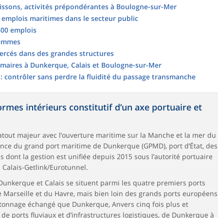
issons, activités prépondérantes à Boulogne-sur-Mer
s emplois maritimes dans le secteur public
300 emplois
femmes
ercés dans des grandes structures
rimaires à Dunkerque, Calais et Boulogne-sur-Mer
 : contrôler sans perdre la fluidité du passage transmanche
rmes intérieurs constitutif d’un axe portuaire et
atout majeur avec l’ouverture maritime sur la Manche et la mer du
ence du grand port maritime de Dunkerque (GPMD), port d’État, des
 dont la gestion est unifiée depuis 2015 sous l’autorité portuaire
e Calais-Getlink/Eurotunnel.
Dunkerque et Calais se situent parmi les quatre premiers ports
e Marseille et du Havre, mais bien loin des grands ports européens
e tonnage échangé que Dunkerque, Anvers cinq fois plus et
de ports fluviaux et d’infrastructures logistiques, de Dunkerque à