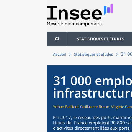
STATISTIQUES ET ÉTUDES
31 00
Accueil
Statistiques et études
31 000 emploi
infrastructur
Yohan Baillieul, Guillaume Braun, Virginie Ga
Fin 2017, le réseau des ports maritime
Hauts-de- France emploient 30 800 salar
d’activités directement liées aux port