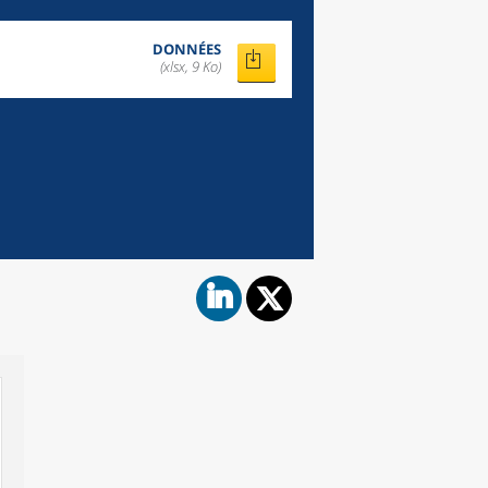
DONNÉES
(xlsx, 9 Ko)