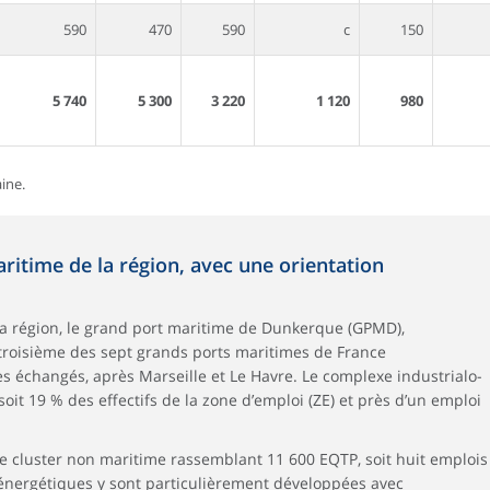
590
470
590
c
150
5 740
5 300
3 220
1 120
980
ine.
ritime de la région, avec une orientation
la région, le grand port maritime de Dunkerque (GPMD),
e troisième des sept grands ports maritimes de France
s échangés, après Marseille et Le Havre. Le complexe industrialo-
oit 19 % des effectifs de la zone d’emploi (ZE) et près d’un emploi
 le cluster non maritime rassemblant 11 600 EQTP, soit huit emplois
et énergétiques y sont particulièrement développées avec