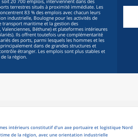
, soit 20 700 emplois, interviennent dans des
orts terrestres situés à proximité immédiate. Les
 concentrent 83 % des emplois avec chacun leurs
ion industrielle, Boulogne pour les activités de
e transport maritime et la gestion des
le, Valenciennes, Béthune) et plateformes intérieures
ariés). Ils offrent toutefois une complémentarité
lariés des ports, parmi lesquels les hommes et les
 principalement dans de grandes structures et
ontrôle étranger. Les emplois sont plus stables et
de la région.
mes intérieurs constitutif d’un axe portuaire et logistique Nord
time de la région, avec une orientation industrielle