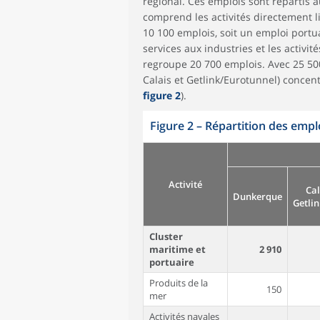
régional. Ces emplois sont répartis a
comprend les activités directement 
10 100 emplois, soit un emploi portua
services aux industries et les activi
regroupe 20 700 emplois. Avec 25 50
Calais et Getlink/Eurotunnel) concent
figure 2
).
Figure 2
–
Répartition des emplo
Activité
Cal
Dunkerque
Getli
Cluster
maritime et
2 910
portuaire
Produits de la
150
mer
Activités navales