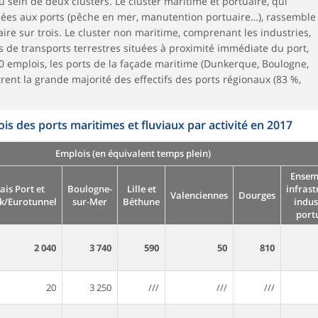
u sein de deux clusters. Le cluster maritime et portuaire, qui
liées aux ports (pêche en mer, manutention portuaire…), rassemble
ire sur trois. Le cluster non maritime, comprenant les industries,
tés de transports terrestres situées à proximité immédiate du port,
0 emplois, les ports de la façade maritime (Dunkerque, Boulogne,
rent la grande majorité des effectifs des ports régionaux (83 %,
is des ports maritimes et fluviaux par activité en 2017
Emplois (en équivalent temps plein)
Ensem
ais Port et
Boulogne-
Lille et
infrast
Valenciennes
Dourges
nk/Eurotunnel
sur-Mer
Béthune
indus
port
2 040
3 740
590
50
810
20
3 250
///
///
///