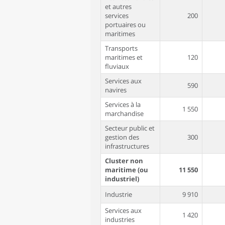
et autres
services
200
portuaires ou
maritimes
Transports
maritimes et
120
fluviaux
Services aux
590
navires
Services à la
1 550
marchandise
Secteur public et
gestion des
300
infrastructures
Cluster non
maritime (ou
11 550
industriel)
Industrie
9 910
Services aux
1 420
industries