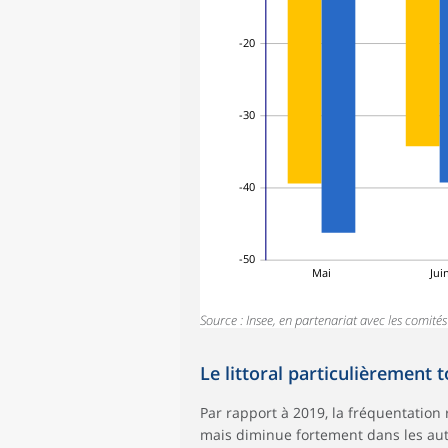
-20
-30
-40
-50
Mai
Jui
Source : Insee, en partenariat avec les comit
Le littoral particulièrement 
Par rapport à 2019, la fréquentatio
mais diminue fortement dans les autre