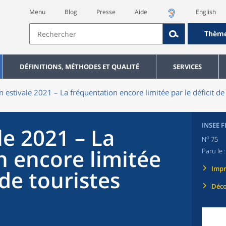
Menu
Blog
Presse
Aide
English
Thèm
DÉFINITIONS, MÉTHODES ET QUALITÉ
SERVICES
n estivale 2021 – La fréquentation encore limitée par le déficit de
INSEE 
le 2021 – La
o
N
75
n encore limitée
Paru le 
Imp
 de touristes
Déco