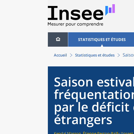
STATISTIQUES ET ÉTUDES
Saiso
Accueil
Statistiques et études
Saison estiva
fréquentatio
par le déficit
étrangers
Kendal Masson, Étienne Perron-Bailly (Insee)