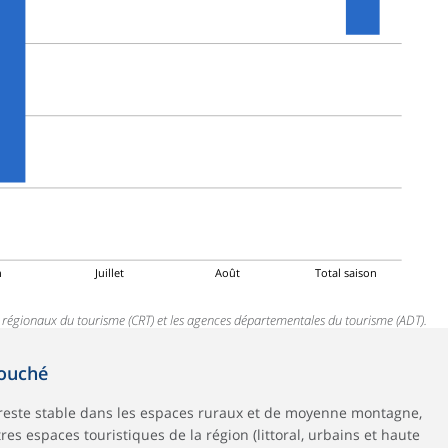
n
Juillet
Août
Total saison
és régionaux du tourisme (CRT) et les agences départementales du tourisme (ADT).
touché
n reste stable dans les espaces ruraux et de moyenne montagne,
s espaces touristiques de la région (littoral, urbains et haute