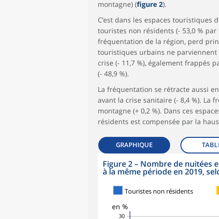
montagne) (
figure 2
).
C’est dans les espaces touristiques du 
touristes non résidents (- 53,0 % par 
fréquentation de la région, perd prin
touristiques urbains ne parviennent 
crise (- 11,7 %), également frappés p
(- 48,9 %).
La fréquentation se rétracte aussi e
avant la crise sanitaire (- 8,4 %). L
montagne (+ 0,2 %). Dans ces espaces
résidents est compensée par la haus
GRAPHIQUE
TABL
Figure 2
–
Nombre de nuitées e
à la même période en 2019, selo
symboles_defaut.xml,
symboles_defaut.xml,losange
Touristes non résidents
en %
30