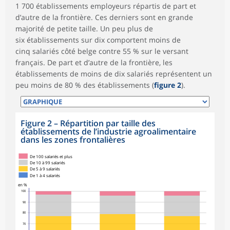
1 700 établissements employeurs répartis de part et
d’autre de la frontière. Ces derniers sont en grande
majorité de petite taille. Un peu plus de
six établissements sur dix comportent moins de
cinq salariés côté belge contre 55 % sur le versant
français. De part et d’autre de la frontière, les
établissements de moins de dix salariés représentent un
peu moins de 80 % des établissements (
figure 2
).
Figure 2
–
Répartition par taille des
établissements de l’industrie agroalimentaire
dans les zones frontalières
De 100 salariés et plus
De 10 à 99 salariés
De 5 à 9 salariés
De 1 à 4 salariés
en %
100
90
80
70