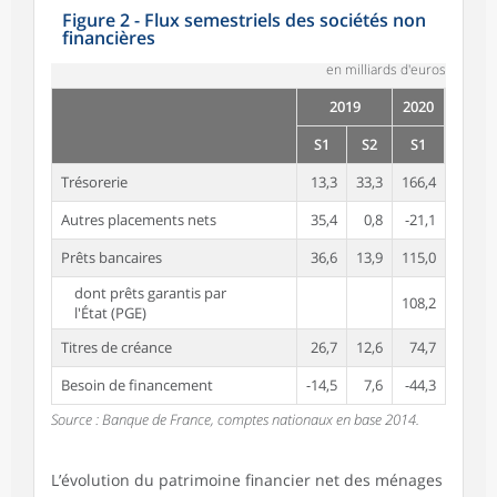
Figure 2 - Flux semestriels des sociétés non
financières
en milliards d'euros
2019
2020
S1
S2
S1
Trésorerie
13,3
33,3
166,4
Autres placements nets
35,4
0,8
-21,1
Prêts bancaires
36,6
13,9
115,0
dont prêts garantis par
108,2
l'État (PGE)
Titres de créance
26,7
12,6
74,7
Besoin de financement
-14,5
7,6
-44,3
Source : Banque de France, comptes nationaux en base 2014.
L’évolution du patrimoine financier net des ménages