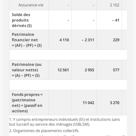
Assurance-vie
-
-
2 102
Solde des
produits
-
-
– 41
dérivés (S)
Patrimoine
financier net
4 110
– 2 311
229
= (AF) – (PF) + (S)
Patrimoine (ou
valeur nette)
12 561
2 955
577
= (A) – (PF) + (S)
Fonds propres =
(patrimoine
11 042
3 270
net) + (passif en
actions)
1. Y compris entrepreneurs individuels (EI) et institutions sans
but lucratif au service des ménages (ISBLSM).
2. Organismes de placements collectifs.