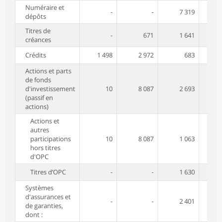
Numéraire et
-
-
7 319
dépôts
Titres de
-
671
1 641
créances
Crédits
1 498
2 972
683
Actions et parts
de fonds
d'investissement
10
8 087
2 693
(passif en
actions)
Actions et
autres
participations
10
8 087
1 063
hors titres
d'OPC
Titres d’OPC
-
-
1 630
Systèmes
d'assurances et
-
-
2 401
de garanties,
dont :