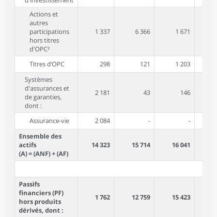
d'investissement
Actions et
autres
participations
1 337
6 366
1 671
hors titres
d'OPC²
Titres d’OPC
298
121
1 203
Systèmes
d'assurances et
2 181
43
146
de garanties,
dont :
Assurance-vie
2 084
-
-
Ensemble des
actifs
14 323
15 714
16 041
(A) = (ANF) + (AF)
Passifs
financiers (PF)
1 762
12 759
15 423
hors produits
dérivés, dont :