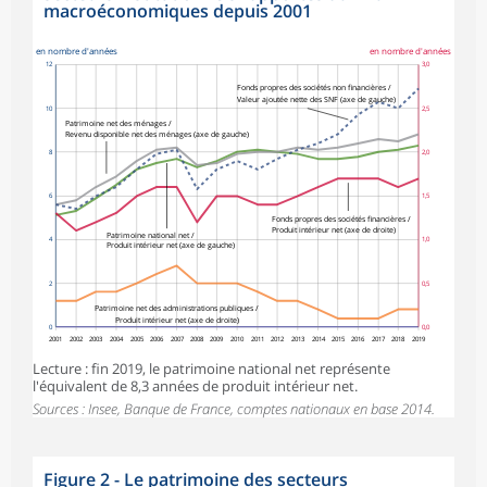
macroéconomiques depuis 2001
en nombre d'années
en nombre d'années
12
3,0
Fonds propres des sociétés non financières /
Valeur ajoutée nette des SNF (axe de gauche)
10
2,5
Patrimoine net des ménages /
Revenu disponible net des ménages (axe de gauche)
8
2,0
6
1,5
Fonds propres des sociétés financières /
Produit intérieur net (axe de droite)
Patrimoine national net /
4
1,0
Produit intérieur net (axe de gauche)
2
0,5
Patrimoine net des administrations publiques /
Produit intérieur net (axe de droite)
0
0,0
2001
2002
2003
2004
2005
2006
2007
2008
2009
2010
2011
2012
2013
2014
2015
2016
2017
2018
2019
Lecture : fin 2019, le patrimoine national net représente
l'équivalent de 8,3 années de produit intérieur net.
Sources : Insee, Banque de France, comptes nationaux en base 2014.
Figure 2 - Le patrimoine des secteurs