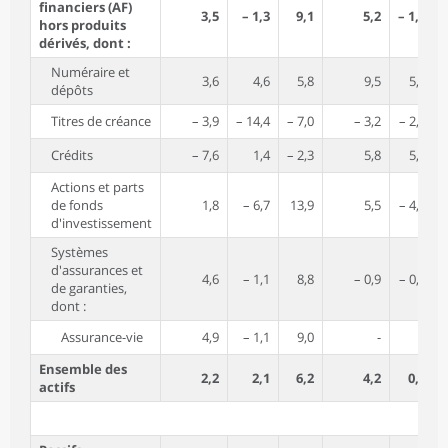
financiers (AF)
3,5
– 1,3
9,1
5,2
– 1,3
hors produits
dérivés, dont :
Numéraire et
3,6
4,6
5,8
9,5
5,3
dépôts
Titres de créance
– 3,9
– 14,4
– 7,0
– 3,2
– 2,8
Crédits
– 7,6
1,4
– 2,3
5,8
5,9
Actions et parts
de fonds
1,8
– 6,7
13,9
5,5
– 4,5
d'investissement
Systèmes
d'assurances et
4,6
– 1,1
8,8
– 0,9
– 0,8
de garanties,
dont :
Assurance-vie
4,9
– 1,1
9,0
-
-
Ensemble des
2,2
2,1
6,2
4,2
0,8
actifs