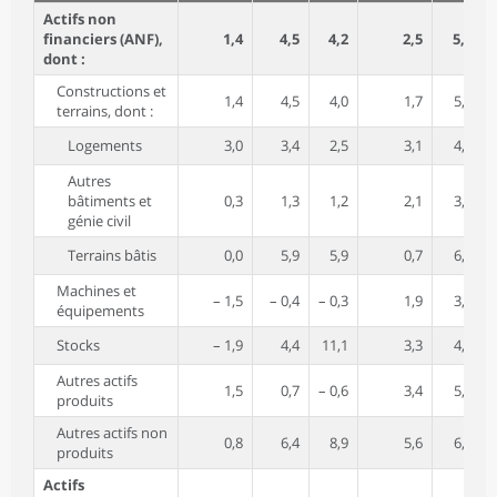
Actifs non
financiers (ANF),
1,4
4,5
4,2
2,5
5,1
dont :
Constructions et
1,4
4,5
4,0
1,7
5,2
terrains, dont :
Logements
3,0
3,4
2,5
3,1
4,4
Autres
bâtiments et
0,3
1,3
1,2
2,1
3,3
génie civil
Terrains bâtis
0,0
5,9
5,9
0,7
6,9
Machines et
– 1,5
– 0,4
– 0,3
1,9
3,5
équipements
Stocks
– 1,9
4,4
11,1
3,3
4,1
Autres actifs
1,5
0,7
– 0,6
3,4
5,2
produits
Autres actifs non
0,8
6,4
8,9
5,6
6,1
produits
Actifs