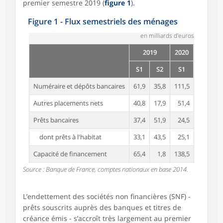
premier semestre 2019 (
figure 1
).
Figure 1 - Flux semestriels des ménages
en milliards d'euros
2019
2020
S1
S2
S1
Numéraire et dépôts bancaires
61,9
35,8
111,5
Autres placements nets
40,8
17,9
51,4
Prêts bancaires
37,4
51,9
24,5
dont prêts à l'habitat
33,1
43,5
25,1
Capacité de financement
65,4
1,8
138,5
Source : Banque de France, comptes nationaux en base 2014.
L’endettement des sociétés non financières (SNF) -
prêts souscrits auprès des banques et titres de
créance émis - s’accroît très largement au premier