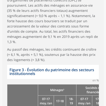
d’organismes de placements collectifs (OPC) se
poursuivent. Les actifs des ménages en assurance-vie
(35 % de leurs actifs financiers totaux) augmentent
significativement (+ 9,0 % après – 1,1 %). Notamment, la
forte hausse des cours boursiers se traduit par un
accroissement de la valeur des contrats sous forme
d’unités de compte. Au total, les actifs financiers des
ménages augmentent de 9,1 % en 2019 après un repli de
1,3 %.
Au passif des ménages, les crédits continuent de croître
(+ 6,1 %, après + 5,1 %), soutenus par la hausse des prix
des logements (+ 3,8 %).
Figure 3 - Évolution du patrimoine des secteurs
institutionnels
en %
Sociétés non
Ménages¹
financières
07-17
18-
07-17
17-
17-18
moy./an
19
moy./an
18