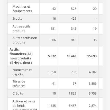
Machines et
42
578
20
équipements
Stocks
16
425
-
Autres actifs
151
342
19
produits
Autres actifs non
506
916
35
produits
Actifs
financiers (AF)
5 872
10 448
15 693
hors produits
dérivés, dont :
Numéraire et
1 650
703
4 302
dépôts
Titres de
41
67
3 806
créances
Crédits
10
1 825
3 753
Actions et parts
de fonds
1 635
6 487
2 874