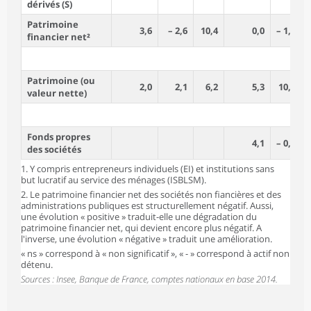
dérivés (S)
Patrimoine
3,6
– 2,6
10,4
0,0
– 1,7
financier net²
Patrimoine (ou
2,0
2,1
6,2
5,3
10,7
valeur nette)
Fonds propres
4,1
– 0,5
des sociétés
1. Y compris entrepreneurs individuels (EI) et institutions sans
but lucratif au service des ménages (ISBLSM).
2. Le patrimoine financier net des sociétés non fiancières et des
administrations publiques est structurellement négatif. Aussi,
une évolution « positive » traduit-elle une dégradation du
patrimoine financier net, qui devient encore plus négatif. A
l'inverse, une évolution « négative » traduit une amélioration.
« ns » correspond à « non significatif », « - » correspond à actif non
détenu.
Sources : Insee, Banque de France, comptes nationaux en base 2014.