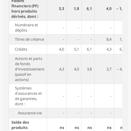
Passifs
financiers (PF)
3,3
1,8
6,1
4,0
– 1,4
hors produits
dérivés, dont :
Numéraire et
-
-
-
-
-
dépôts
Titres de créance
-
-
-
8,4
1,7
Crédits
4,0
5,1
6,1
4,3
6,5
Actions et parts
de fonds
d'investissement
4,3
4,0
3,8
3,7
– 4,5
(passif en
actions)
Systèmes
d'assurances et
-
-
-
-
-
de garanties,
dont :
Assurance-vie
-
-
-
-
-
Solde des
produits
ns
ns
ns
ns
ns