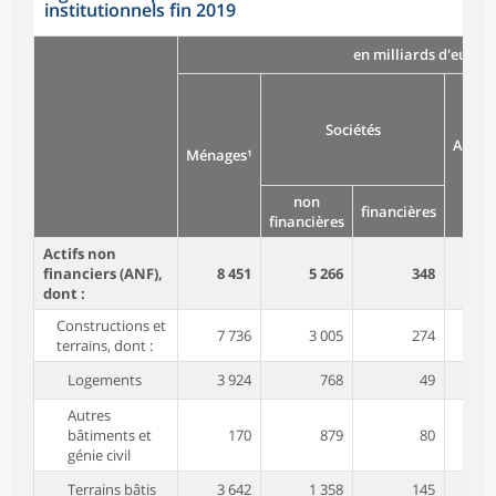
institutionnels fin 2019
en milliards d'euros
Sociétés
Admin
Ménages¹
pu
non
financières
financières
Actifs non
financiers (ANF),
8 451
5 266
348
dont :
Constructions et
7 736
3 005
274
terrains, dont :
Logements
3 924
768
49
Autres
bâtiments et
170
879
80
génie civil
Terrains bâtis
3 642
1 358
145