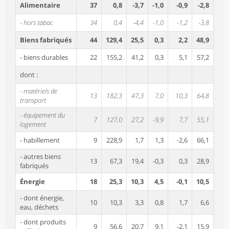
Alimentaire
37
0,8
-3,7
-1,0
-0,9
-2,8
- hors tabac
34
0,4
-4,4
-1,0
-1,2
-3,8
Biens fabriqués
44
129,4
25,5
0,3
2,2
48,9
- biens durables
22
155,2
41,2
0,3
5,1
57,2
dont :
- matériels de
13
182,3
47,3
7,0
10,3
64,8
transport
- équipement du
7
127,0
27,2
-9,9
7,7
55,1
logement
- habillement
9
228,9
1,7
1,3
-2,6
66,1
- autres biens
13
67,3
19,4
-0,3
0,3
28,9
fabriqués
Énergie
18
25,3
10,3
4,5
-0,1
10,5
- dont énergie,
10
10,3
3,3
0,8
1,7
6,6
eau, déchets
- dont produits
9
56,6
20,7
9,1
-2,1
15,9