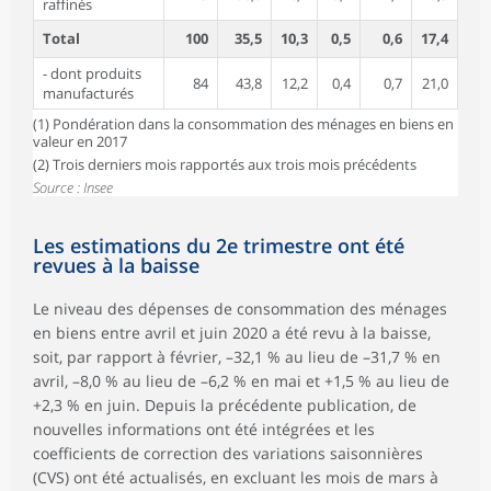
raffinés
Total
100
35,5
10,3
0,5
0,6
17,4
- dont produits
84
43,8
12,2
0,4
0,7
21,0
manufacturés
(1) Pondération dans la consommation des ménages en biens en
valeur en 2017
(2) Trois derniers mois rapportés aux trois mois précédents
Source : Insee
Les estimations du 2e trimestre ont été
revues à la baisse
Le niveau des dépenses de consommation des ménages
en biens entre avril et juin 2020 a été revu à la baisse,
soit, par rapport à février, –32,1 % au lieu de –31,7 % en
avril, –8,0 % au lieu de –6,2 % en mai et +1,5 % au lieu de
+2,3 % en juin. Depuis la précédente publication, de
nouvelles informations ont été intégrées et les
coefficients de correction des variations saisonnières
(CVS) ont été actualisés, en excluant les mois de mars à