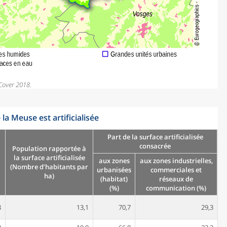
Cover 2018.
 la Meuse est artificialisée
Part de la surface artificialisée
consacrée
Population rapportée à
la surface artificialisée
aux zones
aux zones industrielles,
(Nombre d’habitants par
urbanisées
commerciales et
ha)
(habitat)
réseaux de
(%)
communication (%)
8
13,1
70,7
29,3