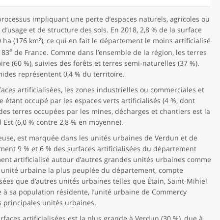
t processus impliquant une perte d’espaces naturels, agricoles ou
d’usage et de structure des sols. En 2018, 2,8 % de la surface
0 ha (176 km²), ce qui en fait le département le moins artificialisé
e
 83
de France. Comme dans l’ensemble de la région, les terres
ire (60 %), suivies des forêts et terres semi-naturelles (37 %).
ides représentent 0,4 % du territoire.
faces artificialisées, les zones industrielles ou commerciales et
étant occupé par les espaces verts artificialisés (4 %, dont
des terres occupées par les mines, décharges et chantiers est la
Est (6,0 % contre 2,8 % en moyenne).
a Meuse, est marquée dans les unités urbaines de Verdun et de
ment 9 % et 6 % des surfaces artificialisées du département
lement artificialisé autour d’autres grandes unités urbaines comme
 unité urbaine la plus peuplée du département, compte
sées que d’autres unités urbaines telles que Étain, Saint-Mihiel
 à sa population résidente, l’unité urbaine de Commercy
s principales unités urbaines.
rfaces artificialisées est la plus grande à Verdun (30 %), due à