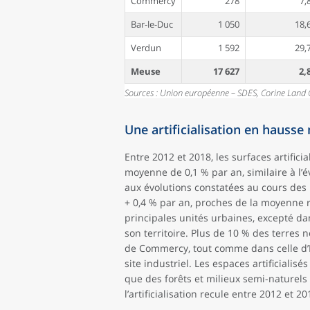
Commercy
278
7,
Bar-le-Duc
1 050
18,
Verdun
1 592
29,
Meuse
17 627
2,
Sources : Union européenne – SDES, Corine Land 
Une artificialisation en hausse 
Entre 2012 et 2018, les surfaces artific
moyenne de 0,1 % par an, similaire à l’
aux évolutions constatées au cours des 
+ 0,4 % par an, proches de la moyenne r
principales unités urbaines, excepté dan
son territoire. Plus de 10 % des terres n
de Commercy, tout comme dans celle d’Ét
site industriel. Les espaces artificialis
que des forêts et milieux semi-naturels 
l’artificialisation recule entre 2012 et 