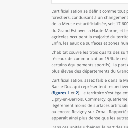
L’artificialisation se définit comme tou
forestiers, conduisant à un changement 
de la Meuse est artificialisée, soit 17 60
du Grand Est avec la Haute-Marne, et le
agricoles occupent la majorité du territo
Enfin, les eaux de surfaces et zones hum
L’habitat couvre les trois quarts des sur
réseaux de communication 15 %, le reste 
certains équipements sportifs). La part 
plus élevée des départements du Grand 
L’artificialisation, assez faible dans l
Bar-le-Duc, qui représentent respective
(
figures 1
et
2
). Le territoire s’est éga
Ligny-en-Barrois. Commercy, quatrième
légèrement moins de surfaces artificiali
ou encore Revigny-sur-Ornai. Rapportée
apparaît ainsi plus dense que les autre
Dans ces unités urbaines, la part des su