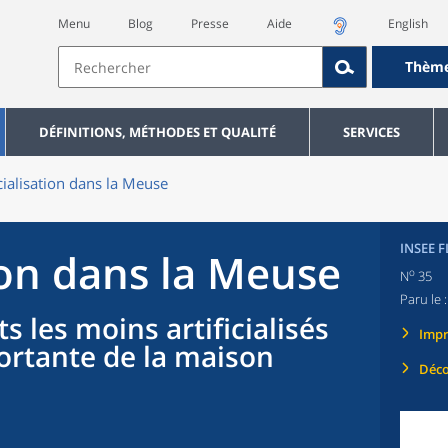
Menu
Blog
Presse
Aide
English
Thèm
DÉFINITIONS, MÉTHODES ET QUALITÉ
SERVICES
icialisation dans la Meuse
INSEE 
tion dans la Meuse
o
N
35
Paru le 
 les moins artificialisés
Imp
ortante de la maison
Déco