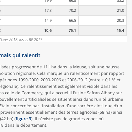
8
19,9
66,8
33,2
6
17,3
70,2
21,0
7
14,9
66,5
20,3
8
10,6
75,1
15,4
Cover 2018, Insee, RP 2017
mais qui ralentit
ialisées progressent de 111 ha dans la Meuse, soit une hausse
évolution régionale. Cela marque un ralentissement par rapport
périodes 1990-2000, 2000-2006 et 2006-2012 (entre + 0,1 % et
égionale). Ce ralentissement est également visible dans les
s celle de Commercy, qui a accueilli l’usine Safran Albany sur
ouvellement artificialisées se situent ainsi dans l’unité urbaine
ain concernée par l’installation d’une carrière ainsi que d’un
és proviennent essentiellement des terres agricoles (68 ha) ainsi
(42 ha) (
figure 3
). Il n’existe pas de grandes zones où
2018 dans le département.