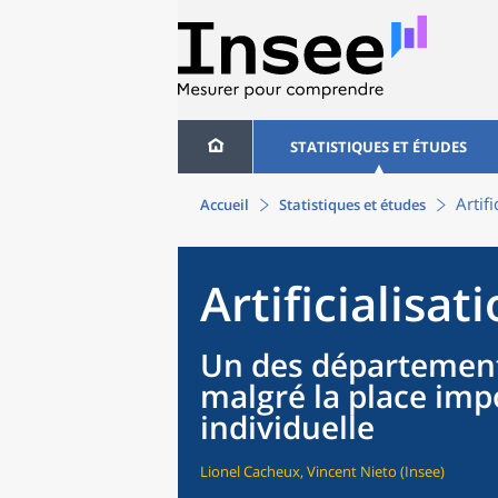
STATISTIQUES ET ÉTUDES
Artif
Accueil
Statistiques et études
Artificialisa
Un des départements
malgré la place imp
individuelle
Lionel Cacheux, Vincent Nieto (Insee)