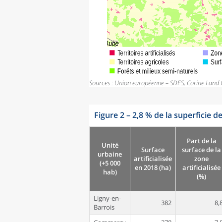
Sources : Union européenne – SDES, Corine Land 
Figure 2
–
2,8 % de la superficie de
Part de la
Unité
Surface
surface de la
urbaine
artificialisée
zone
(+5 000
en 2018 (ha)
artificialisée
hab)
(%)
Ligny-en-
382
8,
Barrois