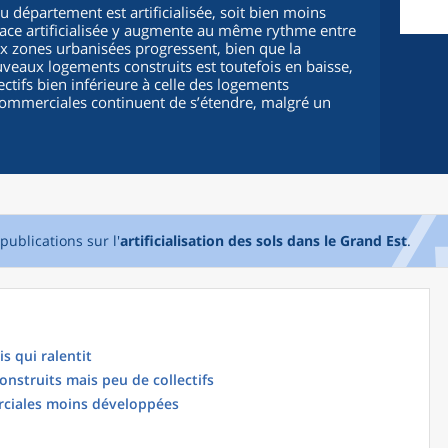
u département est artificialisée, soit bien moins
rface artificialisée y augmente au même rythme entre
x zones urbanisées progressent, bien que la
eaux logements construits est toutefois en baisse,
ctifs bien inférieure à celle des logements
t commerciales continuent de s’étendre, malgré un
publications sur l'
artificialisation des sols dans le Grand Est
.
s qui ralentit
nstruits mais peu de collectifs
rciales moins développées