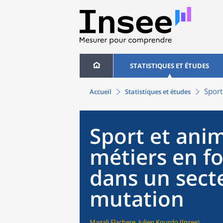
STATISTIQUES ET ÉTUDES
Sport
Accueil
Statistiques et études
Sport et anim
métiers en f
dans un sect
mutation
Magali Flachere, Julien Kourdo (Insee)