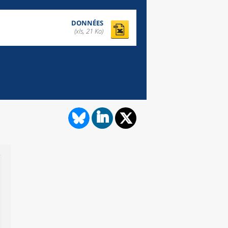
DONNÉES
(xls, 21 Ko)