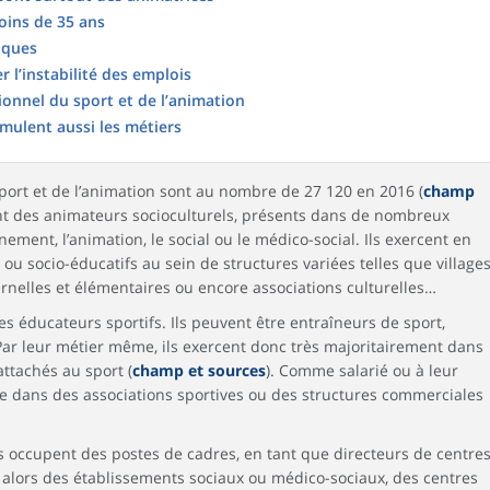
oins de 35 ans
iques
r l’instabilité des emplois
ionnel du sport et de l’animation
umulent aussi les métiers
sport et de l’animation sont au nombre de 27 120 en 2016 (
champ
sont des animateurs socioculturels, présents dans de nombreux
ement, l’animation, le social ou le médico-social. Ils exercent en
 ou socio-éducatifs au sein de structures variées telles que village
rnelles et élémentaires ou encore associations culturelles…
s éducateurs sportifs. Ils peuvent être entraîneurs de sport,
ar leur métier même, ils exercent donc très majoritairement dans
attachés au sport (
champ et sources
). Comme salarié ou à leur
le dans des associations sportives ou des structures commerciales
s occupent des postes de cadres, en tant que directeurs de centre
ent alors des établissements sociaux ou médico-sociaux, des centres