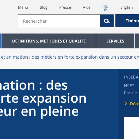
Menu
Blog
Presse
Aide
English
Thèm
DÉFINITIONS, MÉTHODES ET QUALITÉ
SERVICES
 et animation : des métiers en forte expansion dans un secteur e
INSEE 
ation : des
o
N
87
orte expansion
Paru le 
Déco
eur en pleine