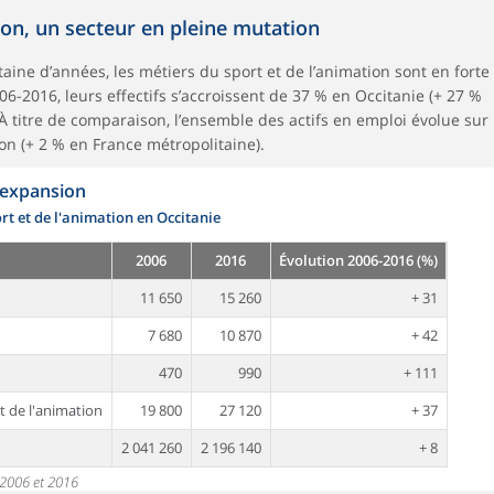
on, un secteur en pleine mutation
aine d’années, les métiers du sport et de l’animation sont en forte
6-2016, leurs effectifs s’accroissent de 37 % en Occitanie (+ 27 %
 À titre de comparaison, l’ensemble des actifs en emploi évolue sur
n (+ 2 % en France métropolitaine).
 expansion
rt et de l'animation en Occitanie
2006
2016
Évolution 2006-2016 (%)
11 650
15 260
+ 31
7 680
10 870
+ 42
470
990
+ 111
t de l'animation
19 800
27 120
+ 37
2 041 260
2 196 140
+ 8
 2006 et 2016