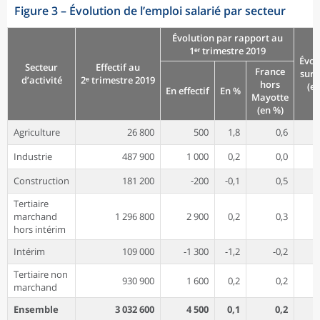
Figure 3
–
Évolution de l’emploi salarié par secteur
Évolution par rapport au
1ᵉʳ trimestre 2019
Évol
Secteur
Effectif au
France
sur 
d’activité
2ᵉ trimestre 2019
hors
(e
En effectif
En %
Mayotte
(en %)
Agriculture
26 800
500
1,8
0,6
Industrie
487 900
1 000
0,2
0,0
Construction
181 200
-200
-0,1
0,5
Tertiaire
marchand
1 296 800
2 900
0,2
0,3
hors intérim
Intérim
109 000
-1 300
-1,2
-0,2
Tertiaire non
930 900
1 600
0,2
0,2
marchand
Ensemble
3 032 600
4 500
0,1
0,2