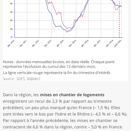
95
90
85
80
75
déc. 2010
déc. 2011
déc. 2012
déc. 2013
déc. 2014
déc. 2015
déc. 2016
déc. 2017
déc. 2018
août 2019
Notes : données mensuelles brutes, en date réelle. Chaque point
représente l'évolution du cumul des 12 derniers mois.
La ligne verticale rouge représente la fin du trimestre d'intérêt.
Source : SDES, Sit@del2.
Dans la région, les
mises en chantier de logements
enregistrent un recul de 2,3 % par rapport au trimestre
précédent, un peu plus marqué qu’en France (– 1,5 %). Elles
sont tirées vers le bas par l’Isère et le Rhône (– 4,5 % et – 6,6 %).
Par rapport à l'année précédente, les mises en chantier se
contractent de 6,6 % dans la région, contre – 5,0 % en France.