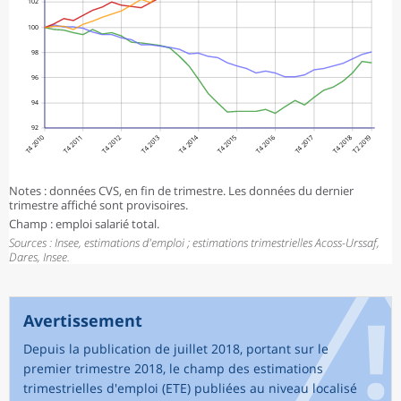
102
100
98
96
94
92
T4 2010
T4 2011
T4 2012
T4 2013
T4 2014
T4 2015
T4 2016
T4 2017
T4 2018
T2 2019
Notes : données CVS, en fin de trimestre. Les données du dernier
trimestre affiché sont provisoires.
Champ : emploi salarié total.
Sources : Insee, estimations d'emploi ; estimations trimestrielles Acoss-Urssaf,
Dares, Insee.
Avertissement
Depuis la publication de juillet 2018, portant sur le
premier trimestre 2018, le champ des estimations
trimestrielles d'emploi (ETE) publiées au niveau localisé