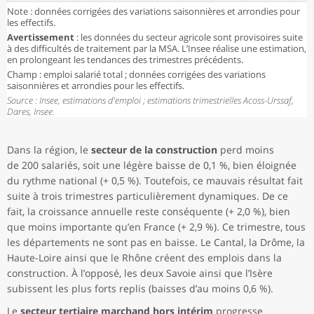
Note : données corrigées des variations saisonnières et arrondies pour
les effectifs.
Avertissement
: les données du secteur agricole sont provisoires suite
à des difficultés de traitement par la MSA. L’Insee réalise une estimation,
en prolongeant les tendances des trimestres précédents.
Champ : emploi salarié total ; données corrigées des variations
saisonnières et arrondies pour les effectifs.
Source : Insee, estimations d'emploi ; estimations trimestrielles Acoss-Urssaf,
Dares, Insee.
Dans la région, le
secteur de la construction
perd moins
de 200 salariés, soit une légère baisse de 0,1 %, bien éloignée
du rythme national (+ 0,5 %). Toutefois, ce mauvais résultat fait
suite à trois trimestres particulièrement dynamiques. De ce
fait, la croissance annuelle reste conséquente (+ 2,0 %), bien
que moins importante qu’en France (+ 2,9 %). Ce trimestre, tous
les départements ne sont pas en baisse. Le Cantal, la Drôme, la
Haute-Loire ainsi que le Rhône créent des emplois dans la
construction. À l’opposé, les deux Savoie ainsi que l’Isère
subissent les plus forts replis (baisses d’au moins 0,6 %).
Le
secteur tertiaire marchand hors intérim
progresse