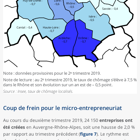
Puy-de-Dôme :
Loire :
Rhône :
- 0,7
- 0,6
- 0,5
Savoie : - 0,4
Isère :
- 0,5
Cantal : - 0,4
Haute-Loire :
- 0,7
Ardèche :
Drôme :
- 0,7
- 0,7
Note : données provisoires pour le 2ᵉ trimestre 2019.
Note de lecture : au 2ᵉ trimestre 2019, le taux de chômage s’élève à 7,5 %
dans le Rhône et son évolution sur un an est de – 0,5 point.
Source : Insee, taux de chômage localisés.
Coup de frein pour le micro-entrepreneuriat
Au cours du deuxième trimestre 2019, 24 150
entreprises ont
été créées
en Auvergne-Rhône-Alpes, soit une hausse de 2,0 %
par rapport au trimestre précédent (
figure 7
). Le rythme est