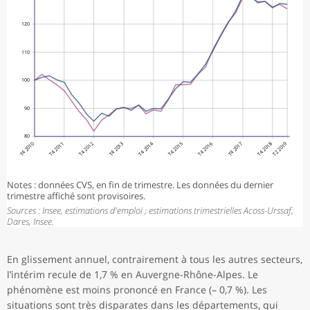
120
110
100
90
80
T4 2010
T4 2011
T4 2012
T4 2013
T4 2014
T4 2015
T4 2016
T4 2017
T4 2018
T2 2019
Notes : données CVS, en fin de trimestre. Les données du dernier
trimestre affiché sont provisoires.
Sources : Insee, estimations d'emploi ; estimations trimestrielles Acoss-Urssaf,
Dares, Insee.
En glissement annuel, contrairement à tous les autres secteurs,
l’intérim recule de 1,7 % en Auvergne-Rhône-Alpes. Le
phénomène est moins prononcé en France (– 0,7 %). Les
situations sont très disparates dans les départements, qui