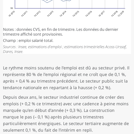
99
T4 2010
T4 2011
T4 2012
T4 2013
T4 2014
T4 2015
T4 2016
T4 2017
T4 2018
T2 2019
Notes : données CVS, en fin de trimestre. Les données du dernier
trimestre affiché sont provisoires.
Champ : emploi salarié total.
Sources : Insee, estimations d'emploi ; estimations trimestrielles Acoss-Urssaf,
Dares, Insee.
Le rythme moins soutenu de l’emploi est dû au secteur privé. Il
représente 80 % de l’emploi régional et ne croît que de 0,1 %,
après + 0,4 % au trimestre précédent. Le secteur public suit la
tendance nationale en repartant à la hausse (+ 0,2 %).
Depuis deux ans, le secteur industriel continue de créer des
emplois (+ 0,2 % ce trimestre) avec une cadence à peine moins
marquée qu’en début d’année (+ 0,3 %). La construction
marque le pas (– 0,1 %) après plusieurs trimestres
particulièrement énergiques. Le secteur tertiaire augmente de
seulement 0,1 %, du fait de l’intérim en repli.