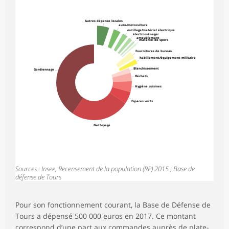
Autres dépense locales
auto/motoculture
outillage/matériel électrique
électroménager
ameublement
matériel de sport
Fournitures de bureau
habillement/équipement militaire
Blanchissement
Gardiennage
Déchets
Hygiène cuisines
Espaces verts
Nettoyage
Sources : Insee, Recensement de la population (RP) 2015 ; Base de
défense de Tours
Pour son fonctionnement courant, la Base de Défense de
Tours a dépensé 500 000 euros en 2017. Ce montant
correspond d’une part aux commandes auprès de plate-