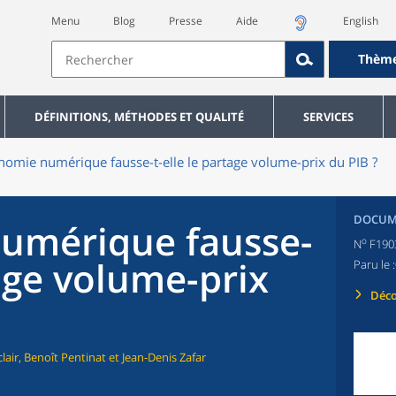
Menu
Blog
Presse
Aide
English
Thèm
DÉFINITIONS, MÉTHODES ET QUALITÉ
SERVICES
nomie numérique fausse-t-elle le partage volume-prix du PIB ?
DOCUME
umérique fausse-
o
N
F190
tage volume-prix
Paru le :
Déco
lair, Benoît Pentinat et Jean-Denis Zafar