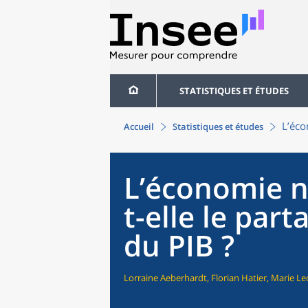
STATISTIQUES ET ÉTUDES
L’éco
Accueil
Statistiques et études
L’économie n
t-elle le par
du PIB ?
Lorraine Aeberhardt, Florian Hatier, Marie Lec