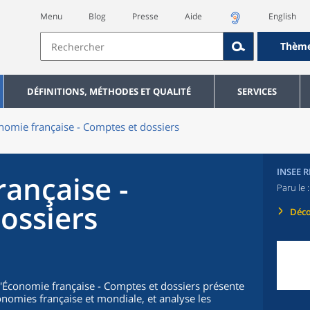
Menu
Blog
Presse
Aide
English
Thèm
DÉFINITIONS, MÉTHODES ET QUALITÉ
SERVICES
nomie française - Comptes et dossiers
INSEE 
rançaise -
Paru le 
ossiers
Déco
L'Économie française - Comptes et dossiers présente
omies française et mondiale, et analyse les