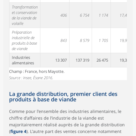
Transformation
et conservation
406
6 754
1 174
17,4
de la viande de
volaille
Préparation
industrielle de
843
8 579
1 705
19,9
produits à base
de viande
Industries
13 307
137 319
26 475
19,3
alimentaires
Champ : France, hors Mayotte.
Source : Insee, Ésane 2016.
La grande distribution, premier client des
produits à base de viande
Comme pour l’ensemble des industries alimentaires, le
chiffre d’affaires de l’industrie de la viande est
majoritairement réalisé auprès de la grande distribution
(
figure 4
). L’autre part des ventes concerne notamment