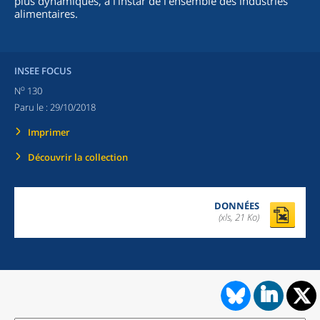
plus dynamiques, à l’instar de l’ensemble des industries
alimentaires.
INSEE FOCUS
o
N
130
Paru le :
29/10/2018
Imprimer
Découvrir la collection
DONNÉES
(xls, 21 Ko)