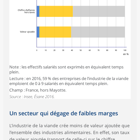
Chiffre d’affaires
hors taxes
Valeur ajoutée
0
10
20
30
40
50
60
70
80
90
100
en %
Note : les effectifs salariés sont exprimés en équivalent temps
plein.
Lecture : en 2016, 59 % des entreprises de l’industrie de la viande
emploient de 0 à 9 salariés en équivalent temps plein.
Champ : France, hors Mayotte.
Source : Insee, Ésane 2016.
Un secteur qui dégage de faibles marges
L’industrie de la viande crée moins de valeur ajoutée que
l’ensemble des industries alimentaires. En effet, son taux
de valeur ajoutée (rapport de celle-ci sur le chiffre