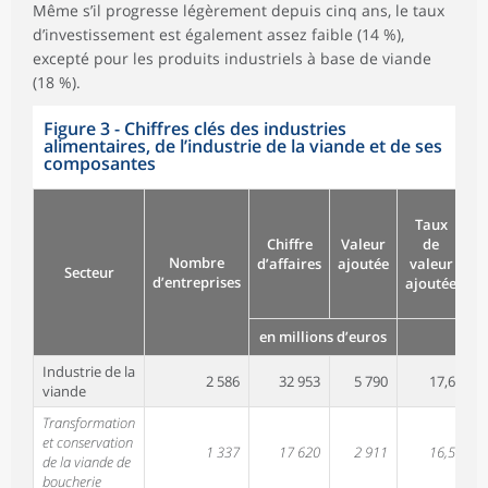
Même s’il progresse légèrement depuis cinq ans, le taux
d’investissement est également assez faible (14 %),
excepté pour les produits industriels à base de viande
(18 %).
Figure 3 - Chiffres clés des industries
alimentaires, de l’industrie de la viande et de ses
composantes
T
Taux
m
Chiffre
Valeur
de
Nombre
d’affaires
ajoutée
valeur
Secteur
d’entreprises
ajoutée
fa
en millions d’euros
Industrie de la
2 586
32 953
5 790
17,6
viande
Transformation
et conservation
1 337
17 620
2 911
16,5
de la viande de
boucherie