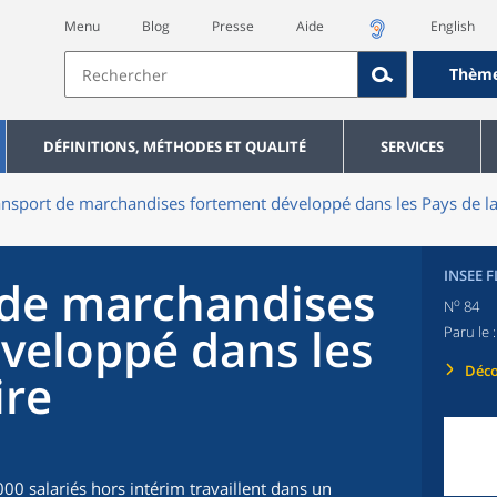
Menu
Blog
Presse
Aide
English
Thèm
DÉFINITIONS, MÉTHODES ET QUALITÉ
SERVICES
ansport de marchandises fortement développé dans les Pays de la
INSEE F
 de marchandises
o
N
84
veloppé dans les
Paru le 
Déco
ire
000 salariés hors intérim travaillent dans un