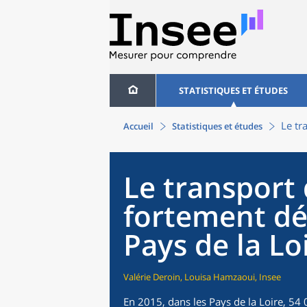
STATISTIQUES ET ÉTUDES
Le tr
Accueil
Statistiques et études
Le transport
fortement dé
Pays de la Lo
Valérie Deroin, Louisa Hamzaoui, Insee
En 2015, dans les Pays de la Loire, 54 