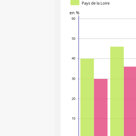
Pays de la Loire
en %
60
50
40
30
20
10