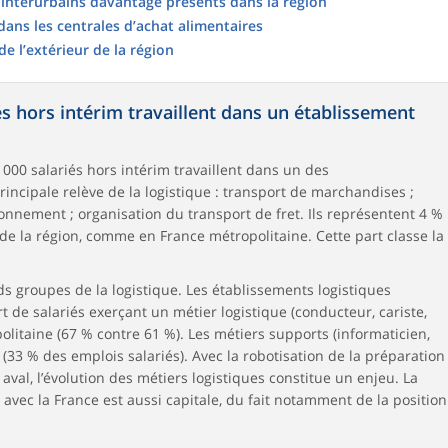
t interurbains davantage présents dans la région
dans les centrales d’achat alimentaires
e l’extérieur de la région
és hors intérim travaillent dans un établissement
4 000 salariés hors intérim travaillent dans un des
principale relève de la logistique : transport de marchandises ;
nnement ; organisation du transport de fret. Ils représentent 4 %
m de la région, comme en France métropolitaine. Cette part classe la
ds groupes de la logistique. Les établissements logistiques
 de salariés exerçant un métier logistique (conducteur, cariste,
olitaine (67 % contre 61 %). Les métiers supports (informaticien,
(33 % des emplois salariés). Avec la robotisation de la préparation
val, l’évolution des métiers logistiques constitue un enjeu. La
avec la France est aussi capitale, du fait notamment de la position