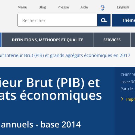
Menu
Blog
Presse
Aide
English
Thèm
DÉFINITIONS, MÉTHODES ET QUALITÉ
SERVICES
it Intérieur Brut (PIB) et grands agrégats économiques en 2017
CHIFFR
ieur Brut (PIB) et
Insee Ré
Paru le 
gats économiques
Imp
annuels - base 2014