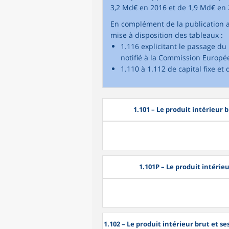
3,2 Md€ en 2016 et de 1,9 Md€ en 
En complément de la publication a
mise à disposition des tableaux :
1.116 explicitant le passage d
notifié à la Commission Europé
1.110 à 1.112 de capital fixe et
1.101
– Le produit intérieur b
1.101P
– Le produit intérie
1.102
– Le produit intérieur brut et 