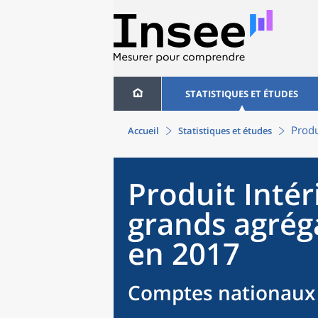
STATISTIQUES ET ÉTUDES
Produ
Accueil
Statistiques et études
Produit Intér
grands agré
en 2017
Comptes nationaux 