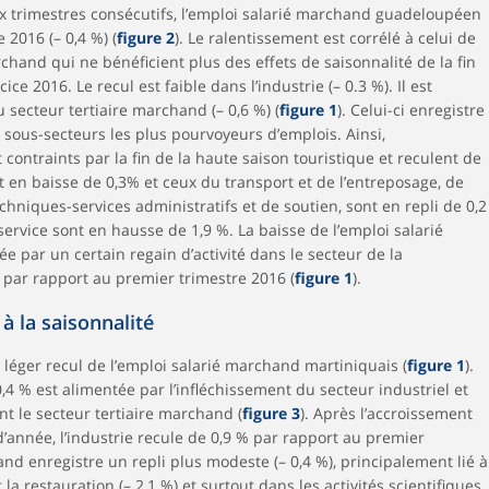
ux trimestres consécutifs, l’emploi salarié marchand guadeloupéen
 2016 (– 0,4 %) (
figure 2
). Le ralentissement est corrélé à celui de
rchand qui ne bénéficient plus des effets de saisonnalité de la fin
ce 2016. Le recul est faible dans l’industrie (– 0.3 %). Il est
secteur tertiaire marchand (– 0,6 %) (
figure 1
). Celui-ci enregistre
 sous-secteurs les plus pourvoyeurs d’emplois. Ainsi,
 contraints par la fin de la haute saison touristique et reculent de
t en baisse de 0,3% et ceux du transport et de l’entreposage, de
techniques-services administratifs et de soutien, sont en repli de 0,2
e service sont en hausse de 1,9 %. La baisse de l’emploi salarié
par un certain regain d’activité dans le secteur de la
% par rapport au premier trimestre 2016 (
figure 1
).
 à la saisonnalité
léger recul de l’emploi salarié marchand martiniquais (
figure 1
).
 % est alimentée par l’infléchissement du secteur industriel et
t le secteur tertiaire marchand (
figure 3
). Après l’accroissement
 d’année, l’industrie recule de 0,9 % par rapport au premier
and enregistre un repli plus modeste (– 0,4 %), principalement lié à
a restauration (– 2,1 %) et surtout dans les activités scientifiques