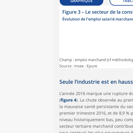
GRAPHIQUE
TABL
Figure 3
–
Le secteur de la con
Évolution de l’emploi salarié marchan
Champ : emploi marchand (cf méthodolog
Source : Insee - Epure
Seule l’industrie est en hau
L’année 2016 marque une rupture du
(
figure 4
). La chute observée au prem
la mauvaise santé persistante du sect
premier trimestre 2016, et de 8,9 % 
niveau historiquement bas, peu comp
secteur tertiaire marchand contribue 
sous-secteurs les plus pourvoyeurs d’