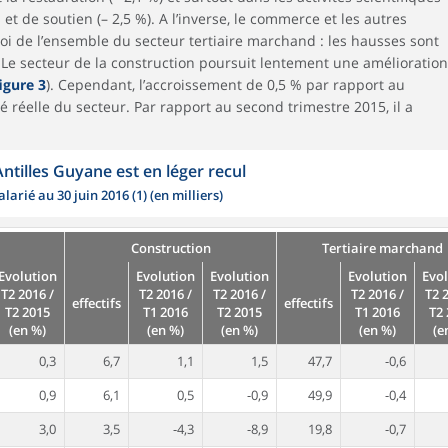
et de soutien (– 2,5 %). A l’inverse, le commerce et les autres
loi de l’ensemble du secteur tertiaire marchand : les hausses sont
 Le secteur de la construction poursuit lentement une amélioration
igure 3
). Cependant, l’accroissement de 0,5 % par rapport au
é réelle du secteur. Par rapport au second trimestre 2015, il a
Antilles Guyane est en léger recul
arié au 30 juin 2016 (1) (en milliers)
Construction
Tertiaire marchand
Evolution
Evolution
Evolution
Evolution
Evo
T2 2016 /
T2 2016 /
T2 2016 /
T2 2016 /
T2 
effectifs
effectifs
T2 2015
T1 2016
T2 2015
T1 2016
T2
(en %)
(en %)
(en %)
(en %)
(e
0,3
6,7
1,1
1,5
47,7
-0,6
0,9
6,1
0,5
-0,9
49,9
-0,4
3,0
3,5
-4,3
-8,9
19,8
-0,7