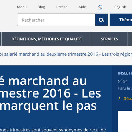
Menu
Blog
Presse
Aide
English
Thèm
DÉFINITIONS, MÉTHODES ET QUALITÉ
SERVICES
i salarié marchand au deuxième trimestre 2016 - Les trois régio
INSEE 
ié marchand au
o
N
54
mestre 2016 - Les
Paru le :
Déco
 marquent le pas
seconds trimestres sont souvent synonymes de recul de