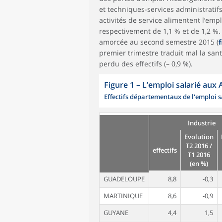
et techniques-services administratifs 
activités de service alimentent l’emp
respectivement de 1,1 % et de 1,2 %.
amorcée au second semestre 2015 (
f
premier trimestre traduit mal la sant
perdu des effectifs (– 0,9 %).
Figure 1
–
L’emploi salarié aux 
Effectifs départementaux de l'emploi sal
Industrie
Evolution
T2 2016 /
effectifs
T1 2016
(en %)
GUADELOUPE
8,8
-0,3
MARTINIQUE
8,6
-0,9
GUYANE
4,4
1,5