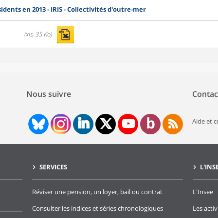
sidents en 2013 - IRIS - Collectivités d'outre-mer
(xls, 35 Ko)
Nous suivre
Contac
Aide et 
SERVICES
L'INS
Réviser une pension, un loyer, bail ou contrat
L'Insee
Consulter les indices et séries chronologiques
Les activ