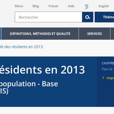
Menu
Blog
Presse
Aide
English
Thèm
DÉFINITIONS, MÉTHODES ET QUALITÉ
SERVICES
ité des résidents en 2013
CHIFFR
résidents en 2013
Paru le 
Imp
population - Base
IS)