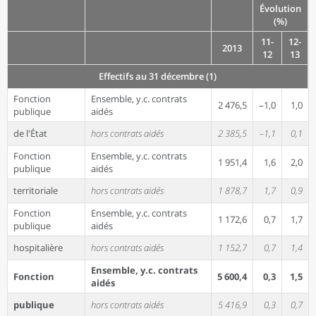
Évolution
(%)
11-
12-
2013
12
13
Effectifs au 31 décembre (1)
Fonction
Ensemble, y.c. contrats
2 476,5
–1,0
1,0
publique
aidés
de l'État
hors contrats aidés
2 385,5
–1,1
0,1
Fonction
Ensemble, y.c. contrats
1 951,4
1,6
2,0
publique
aidés
territoriale
hors contrats aidés
1 878,7
1,7
0,9
Fonction
Ensemble, y.c. contrats
1 172,6
0,7
1,7
publique
aidés
hospitalière
hors contrats aidés
1 152,7
0,7
1,4
Ensemble, y.c. contrats
Fonction
5 600,4
0,3
1,5
aidés
publique
hors contrats aidés
5 416,9
0,3
0,7