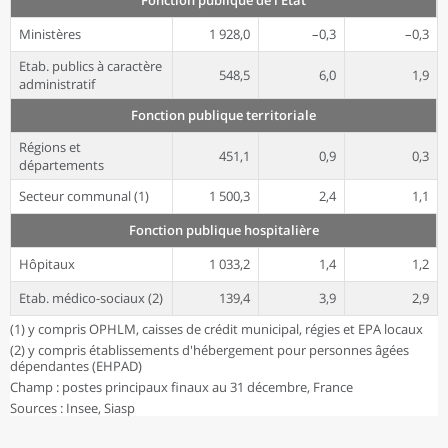
Fonction publique de l'État
Ministères
1 928,0
–0,3
–0,3
Etab. publics à caractère
548,5
6,0
1,9
administratif
Fonction publique territoriale
Régions et
451,1
0,9
0,3
départements
Secteur communal (1)
1 500,3
2,4
1,1
Fonction publique hospitalière
Hôpitaux
1 033,2
1,4
1,2
Etab. médico-sociaux (2)
139,4
3,9
2,9
(1) y compris OPHLM, caisses de crédit municipal, régies et EPA locaux
(2) y compris établissements d'hébergement pour personnes âgées
dépendantes (EHPAD)
Champ : postes principaux finaux au 31 décembre, France
Sources : Insee, Siasp