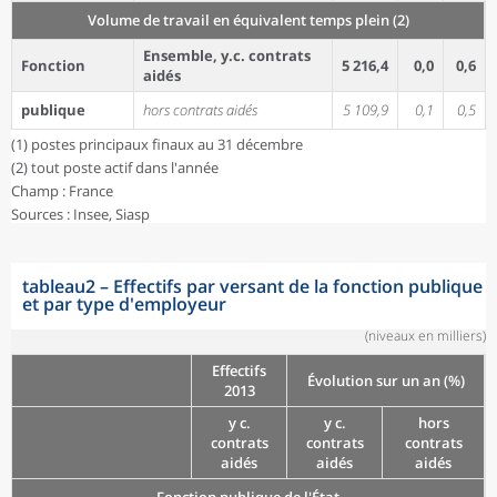
Volume de travail en équivalent temps plein (2)
Ensemble, y.c. contrats
Fonction
5 216,4
0,0
0,6
aidés
publique
hors contrats aidés
5 109,9
0,1
0,5
(1) postes principaux finaux au 31 décembre
(2) tout poste actif dans l'année
Champ : France
Sources : Insee, Siasp
tableau2
–
Effectifs par versant de la fonction publique
et par type d'employeur
(niveaux en milliers)
Effectifs
Évolution sur un an (%)
2013
y c.
y c.
hors
contrats
contrats
contrats
aidés
aidés
aidés