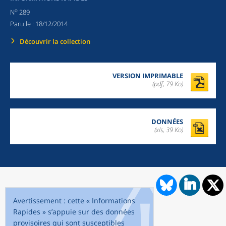
o
N
289
Paru le :
18/12/2014
Découvrir la collection
VERSION IMPRIMABLE
(pdf, 79 Ko)
DONNÉES
(xls, 39 Ko)
Avertissement : cette « Informations
Rapides » s’appuie sur des données
provisoires qui sont susceptibles