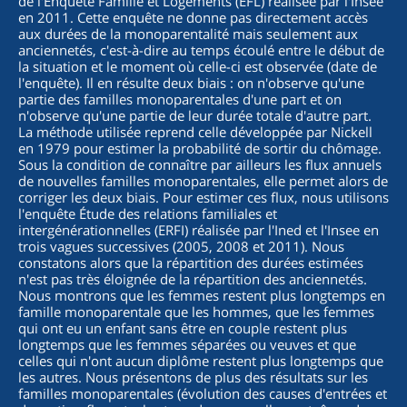
de l'Enquête Famille et Logements (EFL) réalisée par l'Insee
en 2011. Cette enquête ne donne pas directement accès
aux durées de la monoparentalité mais seulement aux
anciennetés, c'est-à-dire au temps écoulé entre le début de
la situation et le moment où celle-ci est observée (date de
l'enquête). Il en résulte deux biais : on n'observe qu'une
partie des familles monoparentales d'une part et on
n'observe qu'une partie de leur durée totale d'autre part.
La méthode utilisée reprend celle développée par Nickell
en 1979 pour estimer la probabilité de sortir du chômage.
Sous la condition de connaître par ailleurs les flux annuels
de nouvelles familles monoparentales, elle permet alors de
corriger les deux biais. Pour estimer ces flux, nous utilisons
l'enquête Étude des relations familiales et
intergénérationnelles (ERFI) réalisée par l'Ined et l'Insee en
trois vagues successives (2005, 2008 et 2011). Nous
constatons alors que la répartition des durées estimées
n'est pas très éloignée de la répartition des anciennetés.
Nous montrons que les femmes restent plus longtemps en
famille monoparentale que les hommes, que les femmes
qui ont eu un enfant sans être en couple restent plus
longtemps que les femmes séparées ou veuves et que
celles qui n'ont aucun diplôme restent plus longtemps que
les autres. Nous présentons de plus des résultats sur les
familles monoparentales (évolution des causes d'entrées et