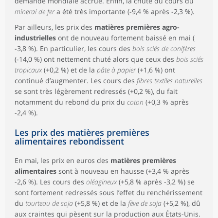
demande mondiale accrue. Enfin, la chute du cours du
minerai de fer
a été très importante (-9,4 % après -2,3 %).
Par ailleurs, les prix des
matières premières agro-
industrielles
ont de nouveau fortement baissé en mai (
-3,8 %). En particulier, les cours des
bois sciés de conifères
(-14,0 %) ont nettement chuté alors que ceux des
bois sciés
tropicaux
(+0,2 %) et de la
pâte à papier
(+1,6 %) ont
continué d’augmenter. Les cours des
fibres textiles naturelles
se sont très légèrement redressés (+0,2 %), du fait
notamment du rebond du prix du
coton
(+0,3 % après
-2,4 %).
Les prix des matières premières
alimentaires rebondissent
En mai, les prix en euros des
matières premières
alimentaires
sont à nouveau en hausse (+3,4 % après
-2,6 %). Les cours des
oléagineux
(+5,8 % après -3,2 %) se
sont fortement redressés sous l’effet du renchérissement
du
tourteau de soja
(+5,8 %) et de la
fève de soja
(+5,2 %), dû
aux craintes qui pèsent sur la production aux États-Unis.