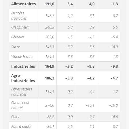
Alimentaires
191,0
3,4
4,0
–1,3
Denrées
148,7
1,2
3,6
–8,7
tropicales
Oléagineux
248,3
5,8
3,9
5,5
Céréales
207,0
1,5
–1,5
–5,4
Sucre
147,3
–3,2
–3,6
–16,9
Viande bovine
124,5
3,3
8,8
1,3
Industrielles
164,9
–3,2
–9,8
–9,3
Agro-
106,3
–3,8
–4,2
–4,7
industrielles
Fibres textiles
134,5
0,2
4,4
1,7
naturelles
Caoutchouc
274,0
0,8
–15,1
–26,8
naturel
Cuirs
88,2
0,0
2,7
14,6
Pâte à papier
89,1
1,6
5,1
–0,7