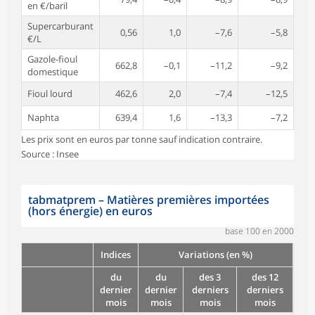
en €/baril
Supercarburant
0,56
1,0
–7,6
–5,8
€/L
Gazole-fioul
662,8
–0,1
–11,2
–9,2
domestique
Fioul lourd
462,6
2,0
–7,4
–12,5
Naphta
639,4
1,6
–13,3
–7,2
Les prix sont en euros par tonne sauf indication contraire.
Source : Insee
tabmatprem
–
Matières premières importées
(hors énergie) en euros
base 100 en 2000
Indices
Variations (en %)
du
du
des 3
des 12
dernier
dernier
derniers
derniers
mois
mois
mois
mois