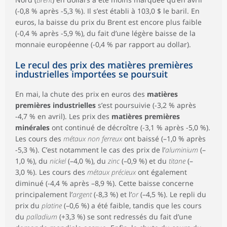
(-0,8 % après -5,3 %). Il s’est établi à 103,0 $ le baril. En
euros, la baisse du prix du Brent est encore plus faible
(-0,4 % après -5,9 %), du fait d’une légère baisse de la
monnaie européenne (-0,4 % par rapport au dollar).
Le recul des prix des matières premières
industrielles importées se poursuit
En mai, la chute des prix en euros des
matières
premières industrielles
s’est poursuivie (-3,2 % après
-4,7 % en avril). Les prix des
matières premières
minérales
ont continué de décroître (-3,1 % après -5,0 %).
Les cours des
métaux non ferreux
ont baissé (–1,0 % après
-5,3 %). C’est notamment le cas des prix de l’
aluminium
(–
1,0 %), du
nickel
(–4,0 %), du
zinc
(–0,9 %) et du
titane
(–
3,0 %). Les cours des
métaux précieux
ont également
diminué (-4,4 % après –8,9 %). Cette baisse concerne
principalement l’
argent
(-8,3 %) et l’
or
(–4,5 %). Le repli du
prix du
platine
(–0,6 %) a été faible, tandis que les cours
du
palladium
(+3,3 %) se sont redressés du fait d’une