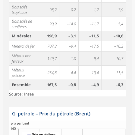
Bois sciés
98,2
0,2
1,7
–7,9
tropicaux
Bois sciés de
90,9
–14,0
–11,7
5,4
conifères
Minérales
196,9
–3,1
–11,5
–10,6
Minerai de fer
707,3
–9,4
–17,5
–10,3
Métaux non
149,7
–1,0
–9,4
–10,7
ferreux
Métaux
254,8
–4,4
–13,4
–11,5
précieux
Ensemble
167,5
–0,8
–4,9
–6,3
Source : Insee
G_petrole
–
Prix du pétrole (Brent)