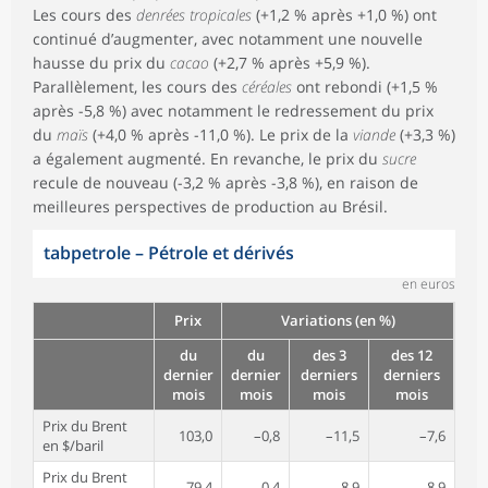
Les cours des
denrées tropicales
(+1,2 % après +1,0 %) ont
continué d’augmenter, avec notamment une nouvelle
hausse du prix du
cacao
(+2,7 % après +5,9 %).
Parallèlement, les cours des
céréales
ont rebondi (+1,5 %
après -5,8 %) avec notamment le redressement du prix
du
maïs
(+4,0 % après -11,0 %). Le prix de la
viande
(+3,3 %)
a également augmenté. En revanche, le prix du
sucre
recule de nouveau (-3,2 % après -3,8 %), en raison de
meilleures perspectives de production au Brésil.
tabpetrole
–
Pétrole et dérivés
en euros
Prix
Variations (en %)
du
du
des 3
des 12
dernier
dernier
derniers
derniers
mois
mois
mois
mois
Prix du Brent
103,0
–0,8
–11,5
–7,6
en $/baril
Prix du Brent
79,4
–0,4
–8,9
–8,9