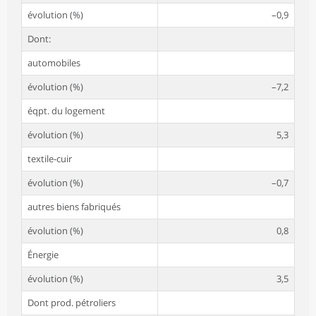
évolution (%)
–0,9
Dont:
automobiles
évolution (%)
–7,2
éqpt. du logement
évolution (%)
5,3
textile-cuir
évolution (%)
–0,7
autres biens fabriqués
évolution (%)
0,8
Énergie
évolution (%)
3,5
Dont prod. pétroliers