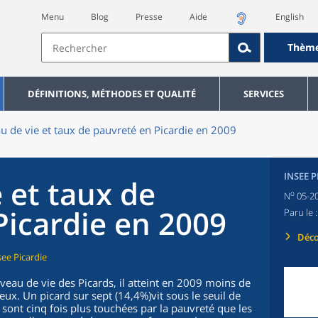
Menu
Blog
Presse
Aide
English
Thèm
DÉFINITIONS, MÉTHODES ET QUALITÉ
SERVICES
u de vie et taux de pauvreté en Picardie en 2009
INSEE 
 et taux de
o
N
05-2
Picardie en 2009
Paru le 
Déco
ee Picardie
iveau de vie des Picards, il atteint en 2009 moins de
eux. Un picard sur sept (14,4%)vit sous le seuil de
sont cinq fois plus touchées par la pauvreté que les