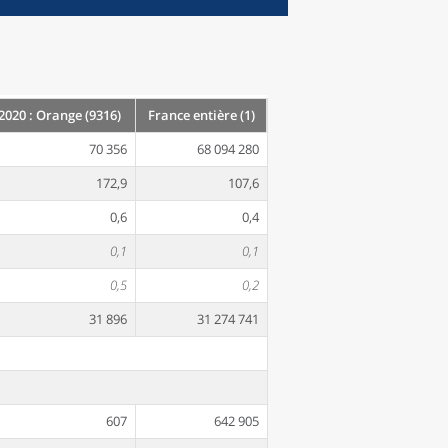
2020 : Orange (9316)
France entière (1)
70 356
68 094 280
172,9
107,6
0,6
0,4
0,1
0,1
0,5
0,2
31 896
31 274 741
607
642 905