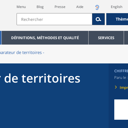
Menu
Blog
Presse
Aide
English
Thèm
DÉFINITIONS, MÉTHODES ET QUALITÉ
SERVICES
rateur de territoires -
CHIFFR
de territoires
Paru le 
Imp