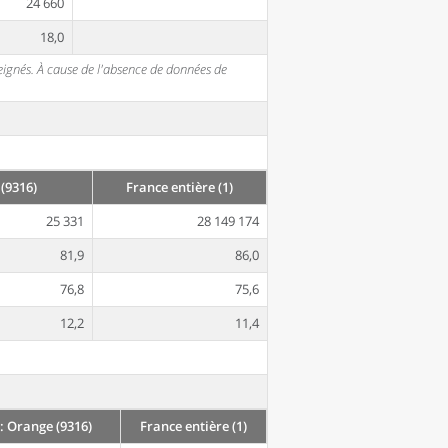
24 660
18,0
seignés. À cause de l'absence de données de
(9316)
France entière (1)
25 331
28 149 174
81,9
86,0
76,8
75,6
12,2
11,4
: Orange (9316)
France entière (1)