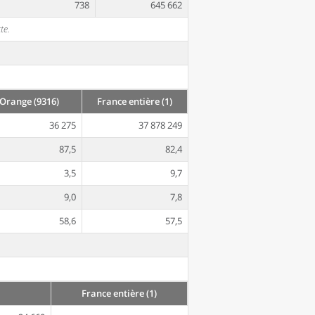
738
645 662
te.
 Orange (9316)
France entière (1)
36 275
37 878 249
87,5
82,4
3,5
9,7
9,0
7,8
58,6
57,5
France entière (1)