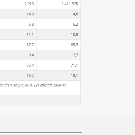
2 913
2 411 570
14,9
4,8
6,8
6,3
11,1
10,9
57,7
65,3
9,4
12,7
75,4
71,1
13,2
18,1
uliers employeurs. Les effectifs salariés