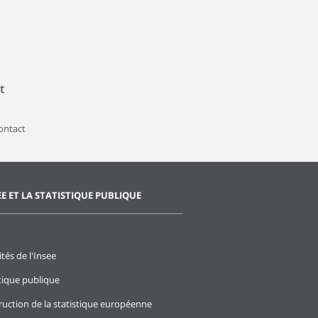
t
contact
EE ET LA STATISTIQUE PUBLIQUE
ités de l'Insee
stique publique
ruction de la statistique européenne