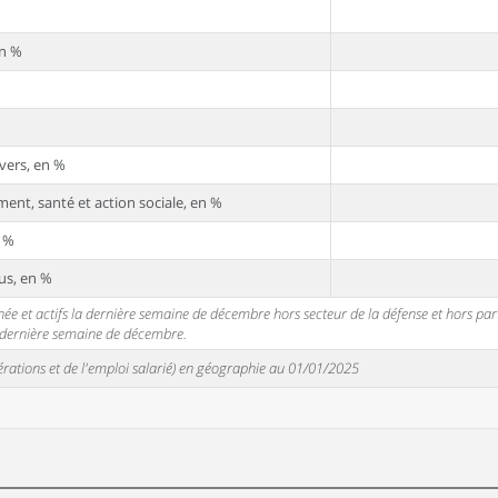
en %
vers, en %
ent, santé et action sociale, en %
n %
us, en %
 et actifs la dernière semaine de décembre hors secteur de la défense et hors partic
a dernière semaine de décembre.
unérations et de l'emploi salarié) en géographie au 01/01/2025