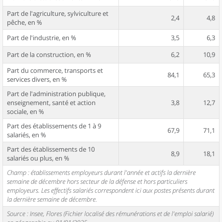
Part de l'agriculture, sylviculture et
2,4
4,8
pêche, en %
Part de l'industrie, en %
3,5
6,3
Part de la construction, en %
6,2
10,9
Part du commerce, transports et
84,1
65,3
services divers, en %
Part de l'administration publique,
enseignement, santé et action
3,8
12,7
sociale, en %
Part des établissements de 1 à 9
67,9
71,1
salariés, en %
Part des établissements de 10
8,9
18,1
salariés ou plus, en %
Champ : établissements employeurs durant l'année et actifs la dernière
semaine de décembre hors secteur de la défense et hors particuliers
employeurs. Les effectifs salariés correspondent ici aux postes présents durant
la dernière semaine de décembre.
Source : Insee, Flores (Fichier localisé des rémunérations et de l'emploi salarié)