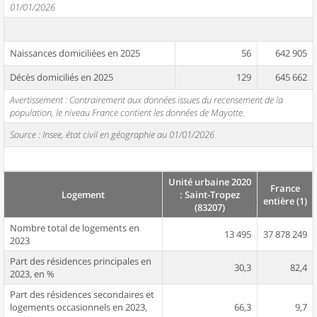
01/01/2026
Naissances domiciliées en 2025
56
642 905
Décès domiciliés en 2025
129
645 662
Avertissement : Contrairement aux données issues du recensement de la
population, le niveau France contient les données de Mayotte.
Source : Insee, état civil en géographie au 01/01/2026
Unité urbaine 2020
France
Logement
: Saint-Tropez
entière (1)
(83207)
Nombre total de logements en
13 495
37 878 249
2023
Part des résidences principales en
30,3
82,4
2023, en %
Part des résidences secondaires et
logements occasionnels en 2023,
66,3
9,7