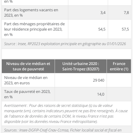
en %
Part des logements vacants en
3,4
7,8
2023, en %
Part des ménages propriétaires de
leur résidence principale en 2023,
54,5
57,5
en %
Source : Insee, RP2023 exploitation principale en géographie au 01/01/2026
Niveau de vie médian et
Unité urbaine 2020 :
France
taux de pauvreté
Saint-Tropez (83207)
entière (1)
Niveau de vie médian en
29 040
2023, en euros
Taux de pauvreté en 2023,
14,0
en %
Avertissement : Pour des raisons de secret statistique (s) ou de valeur
manquante (vm), certains indicateurs peuvent ne pas être renseignés. À cause
de l'absence de données de certains DOM, le niveau France n'est pas
disponible (voir les données niveau France métropolitaine).
Sources : Insee-DGFiP-Cnaf-Cnav-Ccmsa, Fichier localisé social et fiscal en