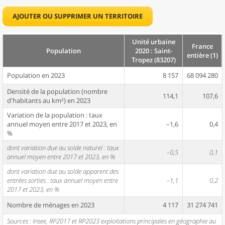
AJOUTER OU SUPPRIMER UN TERRITOIRE
Unité urbaine
France
Population
2020 : Saint-
entière (1)
Tropez (83207)
Population en 2023
8 157
68 094 280
Densité de la population (nombre
114,1
107,6
d'habitants au km²) en 2023
Variation de la population : taux
annuel moyen entre 2017 et 2023, en
–1,6
0,4
%
dont variation due au solde naturel : taux
–0,5
0,1
annuel moyen entre 2017 et 2023, en %
dont variation due au solde apparent des
entrées sorties : taux annuel moyen entre
–1,1
0,2
2017 et 2023, en %
Nombre de ménages en 2023
4 117
31 274 741
Sources : Insee, RP2017 et RP2023 exploitations principales en géographie au