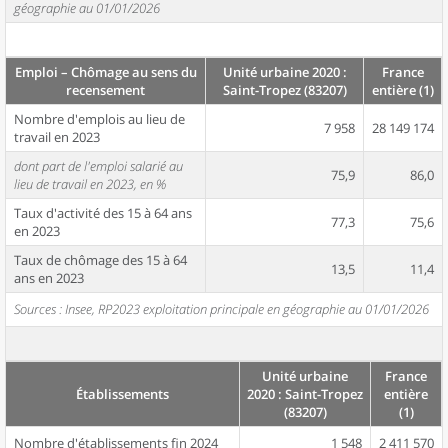
géographie au 01/01/2026
Emploi – Chômage au sens du
Unité urbaine 2020 :
France
recensement
Saint-Tropez (83207)
entière (1)
Nombre d'emplois au lieu de
7 958
28 149 174
travail en 2023
dont part de l'emploi salarié au
75,9
86,0
lieu de travail en 2023, en %
Taux d'activité des 15 à 64 ans
77,3
75,6
en 2023
Taux de chômage des 15 à 64
13,5
11,4
ans en 2023
Sources : Insee, RP2023 exploitation principale en géographie au 01/01/2026
Unité urbaine
France
Établissements
2020 : Saint-Tropez
entière
(83207)
(1)
Nombre d'établissements fin 2024
1 548
2 411 570